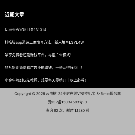
近期文章
幻颜秀秀官网口令131314
抖推猫app邀请正确填写方法，新人填写LSYL4W
喵享免费看短剧赚钱平台，零撸广告模式！
非凡短剧免费看广告还能赚钱，一举两得好项目！
小金牛短剧玩法教程，想要每天零撸几十以上必看！
Copyright © 2026
云电脑_24小时在线VPS挂机宝_3-5元云服务器
豫ICP备15034583号-3
查询 92 次，耗时 1.1280 秒