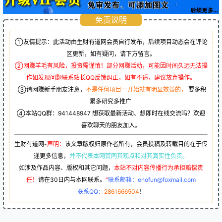
免责说明
①友情提示：此活动由生财有道网会员自行发布，后续项目动态会在评论
区更新，如有疑问，请下方留言。
②网赚羊毛有风险，投资需谨慎！部分网赚活动，可能因时间久远无法操
作如发现问题联系站长QQ反馈纠正，如有不适，建议放弃操作。
③请网赚新手朋友注意，
不是任何项目一开始就有明显效益的，
要多积
累多研究多推广
④本站QQ群：
941448947
想获取最新活动、想即时在线交流吗？欢迎
喜欢聊天的朋友加入。
生财有道网-
声明：
该文章版权归原作者所有，会员投稿及转载目的在于传
递更多信息，
并不代表本网赞同其观点和对其真实性负责。
如涉及作品内容、版权和其它问题，
本站不对内容传播行为承担赔偿责
任！
请在30日内与本网联系。
“
联系邮箱：enofun@foxmail.com
联系QQ：
2861666504
！