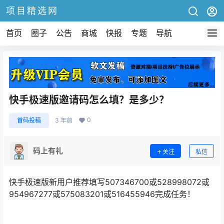
项目精选网
首页
圈子
公告
商城
快报
专题
导航
快手极速版邀请码怎么填？是多少？
0
首码投稿
3 年前
码上有礼
关注
私信
快手极速版新用户推荐填写507346700或528998072或
954967277或575083201或516455946完成任务！