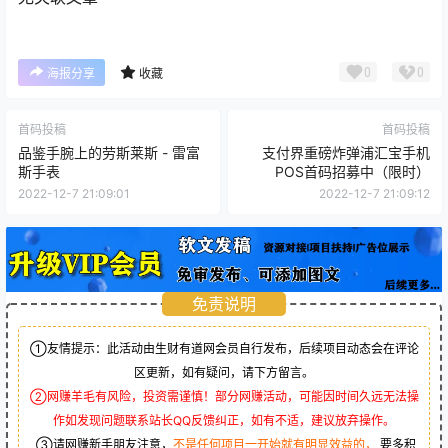
0
0
海报分享
收藏
首码投稿
首码投稿
品鉴手腕上的劳斯莱斯 - 雷富
支付界重磅炸弹浦汇宝手机
斯手表
POS首码招募中（限时）
2022-12-7 21:09:01
2022-12-7 21:09:12
免责说明
①友情提示：此活动由生财有道网会员自行发布，后续项目动态会在评论
区更新，如有疑问，请下方留言。
②网赚羊毛有风险，投资需谨慎！部分网赚活动，可能因时间久远无法操
作如发现问题联系站长QQ反馈纠正，如有不适，建议放弃操作。
③请网赚新手朋友注意，
不是任何项目一开始就有明显效益的，
要多积