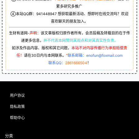
累多研究多推广
④本站QQ群：
941448947
想获取最新活动、想即时在线交流吗？欢迎
喜欢聊天的朋友加入。
生财有道网-
声明：
该文章版权归原作者所有，会员投稿及转载目的在于传
递更多信息，
并不代表本网赞同其观点和对其真实性负责。
如涉及作品内容、版权和其它问题，
本站不对内容传播行为承担赔偿责
任！
请在30日内与本网联系。
“
联系邮箱：enofun@foxmail.com
联系QQ：
2861666504
！
用户协议
隐私政策
帮助中心
分类