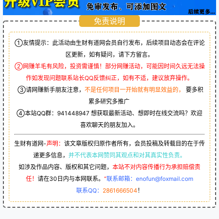
免责说明
①友情提示：此活动由生财有道网会员自行发布，后续项目动态会在评论
区更新，如有疑问，请下方留言。
②网赚羊毛有风险，投资需谨慎！部分网赚活动，可能因时间久远无法操
作如发现问题联系站长QQ反馈纠正，如有不适，建议放弃操作。
③请网赚新手朋友注意，
不是任何项目一开始就有明显效益的，
要多积
累多研究多推广
④本站QQ群：
941448947
想获取最新活动、想即时在线交流吗？欢迎
喜欢聊天的朋友加入。
生财有道网-
声明：
该文章版权归原作者所有，会员投稿及转载目的在于传
递更多信息，
并不代表本网赞同其观点和对其真实性负责。
如涉及作品内容、版权和其它问题，
本站不对内容传播行为承担赔偿责
任！
请在30日内与本网联系。
“
联系邮箱：enofun@foxmail.com
联系QQ：
2861666504
！