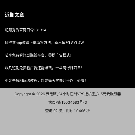
近期文章
幻颜秀秀官网口令131314
抖推猫app邀请正确填写方法，新人填写LSYL4W
喵享免费看短剧赚钱平台，零撸广告模式！
非凡短剧免费看广告还能赚钱，一举两得好项目！
小金牛短剧玩法教程，想要每天零撸几十以上必看！
Copyright © 2026
云电脑_24小时在线VPS挂机宝_3-5元云服务器
豫ICP备15034583号-3
查询 92 次，耗时 1.0496 秒