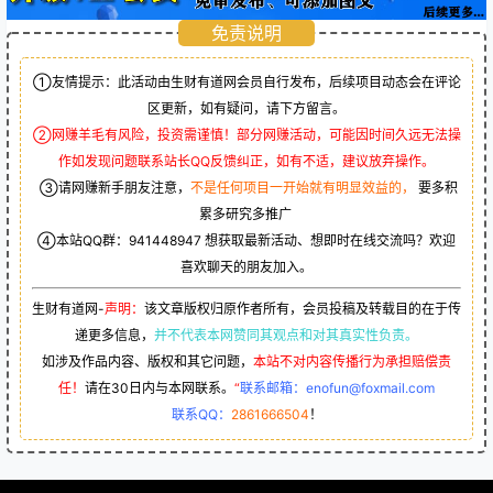
免责说明
①友情提示：此活动由生财有道网会员自行发布，后续项目动态会在评论
区更新，如有疑问，请下方留言。
②网赚羊毛有风险，投资需谨慎！部分网赚活动，可能因时间久远无法操
作如发现问题联系站长QQ反馈纠正，如有不适，建议放弃操作。
③请网赚新手朋友注意，
不是任何项目一开始就有明显效益的，
要多积
累多研究多推广
④本站QQ群：
941448947
想获取最新活动、想即时在线交流吗？欢迎
喜欢聊天的朋友加入。
生财有道网-
声明：
该文章版权归原作者所有，会员投稿及转载目的在于传
递更多信息，
并不代表本网赞同其观点和对其真实性负责。
如涉及作品内容、版权和其它问题，
本站不对内容传播行为承担赔偿责
任！
请在30日内与本网联系。
“
联系邮箱：enofun@foxmail.com
联系QQ：
2861666504
！