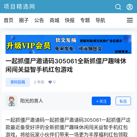
项目精选网
首页
圈子
公告
商城
快报
专题
导航
一起抓僵尸邀请码305061全新抓僵尸趣味休
闲闯关益智手机红包游戏
0
首码投稿
3 年前
阳光的男人
关注
私信
一起抓僵尸邀请码一起抓僵尸邀请码305061一起抓僵尸这
款最近备受好评的全新抓僵尸趣味休闲闯关益智手机红包
游戏，将给玩家小伙伴们带来一场更为丰厚福利红包领取