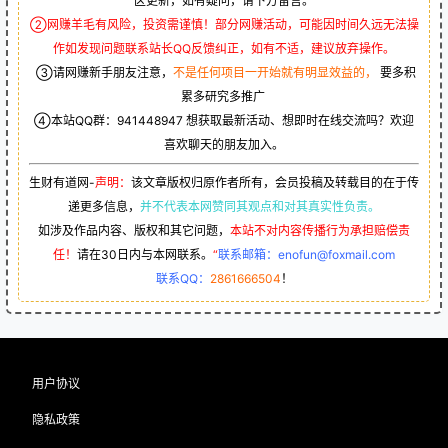
区更新，如有疑问，请下方留言。
②网赚羊毛有风险，投资需谨慎！部分网赚活动，可能因时间久远无法操
作如发现问题联系站长QQ反馈纠正，如有不适，建议放弃操作。
③请网赚新手朋友注意，
不是任何项目一开始就有明显效益的，
要多积
累多研究多推广
④本站QQ群：
941448947
想获取最新活动、想即时在线交流吗？欢迎
喜欢聊天的朋友加入。
生财有道网-
声明：
该文章版权归原作者所有，会员投稿及转载目的在于传
递更多信息，
并不代表本网赞同其观点和对其真实性负责。
如涉及作品内容、版权和其它问题，
本站不对内容传播行为承担赔偿责
任！
请在30日内与本网联系。
“
联系邮箱：enofun@foxmail.com
联系QQ：
2861666504
！
用户协议
隐私政策