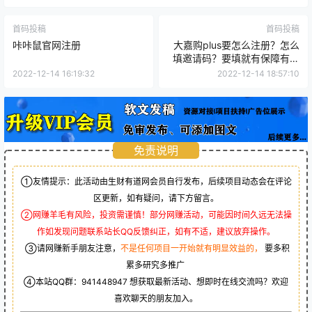
首码投稿
首码投稿
咔咔鼠官网注册
大嘉购plus要怎么注册？怎么
填邀请码？要填就有保障有官
方售后的。
2022-12-14 16:19:32
2022-12-14 18:57:10
免责说明
①友情提示：此活动由生财有道网会员自行发布，后续项目动态会在评论
区更新，如有疑问，请下方留言。
②网赚羊毛有风险，投资需谨慎！部分网赚活动，可能因时间久远无法操
作如发现问题联系站长QQ反馈纠正，如有不适，建议放弃操作。
③请网赚新手朋友注意，
不是任何项目一开始就有明显效益的，
要多积
累多研究多推广
④本站QQ群：
941448947
想获取最新活动、想即时在线交流吗？欢迎
喜欢聊天的朋友加入。