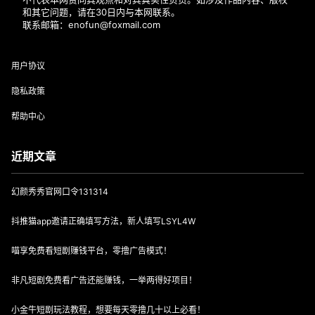
和其它问题，请在30日内与本网联系。
联系邮箱：enofun@foxmail.com
用户协议
隐私政策
帮助中心
近期文章
幻颜秀秀官网口令131314
抖推猫app邀请正确填写方法，新人填写LSYL4W
喵享免费看短剧赚钱平台，零撸广告模式！
非凡短剧免费看广告还能赚钱，一举两得好项目！
小金牛短剧玩法教程，想要每天零撸几十以上必看！