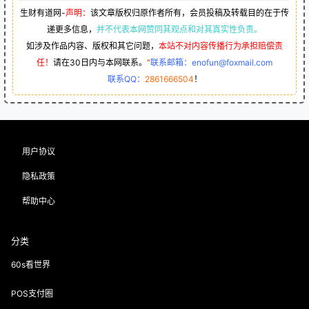
生财有道网-
声明：
该文章版权归原作者所有，会员投稿及转载目的在于传
递更多信息，
并不代表本网赞同其观点和对其真实性负责。
如涉及作品内容、版权和其它问题，
本站不对内容传播行为承担赔偿责
任！
请在30日内与本网联系。
“
联系邮箱：enofun@foxmail.com
联系QQ：
2861666504
！
用户协议
隐私政策
帮助中心
分类
60s看世界
POS支付圈