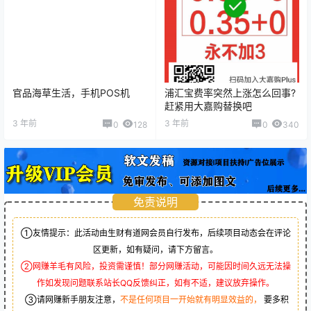
官品海草生活，手机POS机
浦汇宝费率突然上涨怎么回事?
赶紧用大嘉购替换吧
3 年前
3 年前
0
128
0
340
免责说明
①友情提示：此活动由生财有道网会员自行发布，后续项目动态会在评论
区更新，如有疑问，请下方留言。
②网赚羊毛有风险，投资需谨慎！部分网赚活动，可能因时间久远无法操
作如发现问题联系站长QQ反馈纠正，如有不适，建议放弃操作。
③请网赚新手朋友注意，
不是任何项目一开始就有明显效益的，
要多积