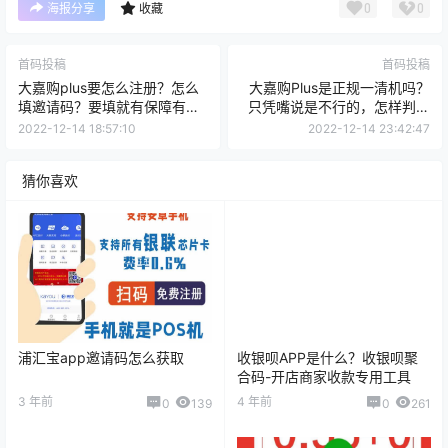
0
0
海报分享
收藏
首码投稿
首码投稿
大嘉购plus要怎么注册？怎么
大嘉购Plus是正规一清机吗？
填邀请码？要填就有保障有官
只凭嘴说是不行的，怎样判断
方售后的。
是与否？
2022-12-14 18:57:10
2022-12-14 23:42:47
猜你喜欢
浦汇宝app邀请码怎么获取
收银呗APP是什么？收银呗聚
合码-开店商家收款专用工具
3 年前
4 年前
0
139
0
261