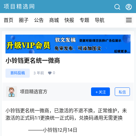
项目精选网
首页
圈子
公告
商城
快报
专题
导航
小铃铛更名统一微商
0
首码投稿
3 年前
项目精选官方
关注
私信
小铃铛更名统一微商，已激活的不退不换，正常维护，未
激活的正式码1:1更换统一正式码，兑换码通用无需更换
———小铃铛12月14日