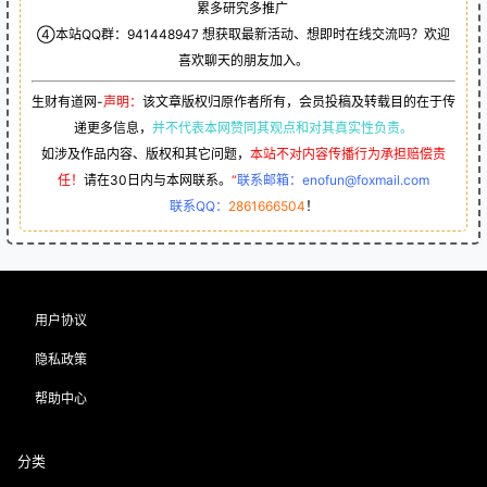
累多研究多推广
④本站QQ群：
941448947
想获取最新活动、想即时在线交流吗？欢迎
喜欢聊天的朋友加入。
生财有道网-
声明：
该文章版权归原作者所有，会员投稿及转载目的在于传
递更多信息，
并不代表本网赞同其观点和对其真实性负责。
如涉及作品内容、版权和其它问题，
本站不对内容传播行为承担赔偿责
任！
请在30日内与本网联系。
“
联系邮箱：enofun@foxmail.com
联系QQ：
2861666504
！
用户协议
隐私政策
帮助中心
分类