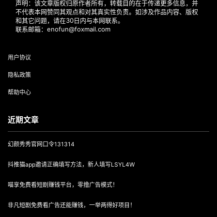
声明：该文章版权归原作者所有，转载目的在于传递更多信息，并
不代表本网赞同其观点和对其真实性负责。如涉及作品内容、版权
和其它问题，请在30日内与本网联系。
联系邮箱：enofun@foxmail.com
用户协议
隐私政策
帮助中心
近期文章
幻颜秀秀官网口令131314
抖推猫app邀请正确填写方法，新人填写LSYL4W
喵享免费看短剧赚钱平台，零撸广告模式！
非凡短剧免费看广告还能赚钱，一举两得好项目！