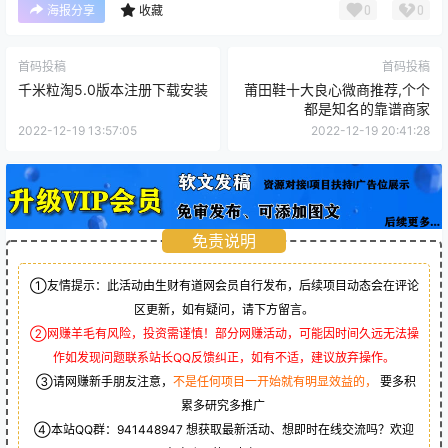
0
0
海报分享
收藏
首码投稿
首码投稿
千米粒淘5.0版本注册下载安装
莆田鞋十大良心微商推荐,个个
都是知名的靠谱商家
2022-12-19 13:57:05
2022-12-19 20:41:28
免责说明
①友情提示：此活动由生财有道网会员自行发布，后续项目动态会在评论
区更新，如有疑问，请下方留言。
②网赚羊毛有风险，投资需谨慎！部分网赚活动，可能因时间久远无法操
作如发现问题联系站长QQ反馈纠正，如有不适，建议放弃操作。
③请网赚新手朋友注意，
不是任何项目一开始就有明显效益的，
要多积
累多研究多推广
④本站QQ群：
941448947
想获取最新活动、想即时在线交流吗？欢迎