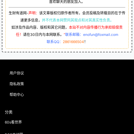
喜欢聊天的朋友加入。
生财有道网-
声明：
该文章版权归原作者所有，会员投稿及转载目的在于传
递更多信息，
并不代表本网赞同其观点和对其真实性负责。
如涉及作品内容、版权和其它问题，
本站不对内容传播行为承担赔偿责
任！
请在30日内与本网联系。
“
联系邮箱：enofun@foxmail.com
联系QQ：
2861666504
！
用户协议
隐私政策
帮助中心
分类
60s看世界