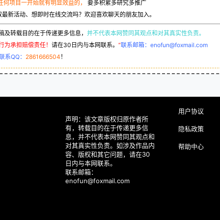
任何项目一开始就有明显效益的，
要多积累多研究多推广
取最新活动、想即时在线交流吗？欢迎喜欢聊天的朋友加入。
稿及转载目的在于传递更多信息，
并不代表本网赞同其观点和对其真实性负责。
行为承担赔偿责任！
请在30日内与本网联系。
“
联系邮箱：enofun@foxmail.com
联系QQ：
2861666504
！
用户协议
声明：该文章版权归原作者所
有，转载目的在于传递更多信
隐私政策
息，并不代表本网赞同其观点和
对其真实性负责。如涉及作品内
帮助中心
容、版权和其它问题，请在30
日内与本网联系。
联系邮箱：
enofun@foxmail.com