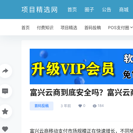
项目精选网
首页
圈子
公告
商城
首页
付费知识
项目精选
首码投稿
POS支付圈
富兴云商到底安全吗？富兴云
0
184
首码投稿
3 年前
富兴云商移动支付市场规模正在快速增长，不同