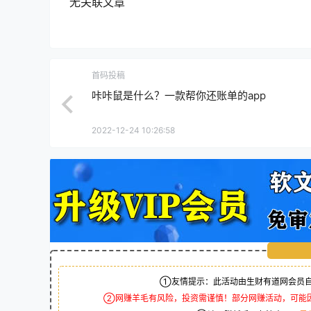
无关联文章
首码投稿
咔咔鼠是什么？一款帮你还账单的app
2022-12-24 10:26:58
①友情提示：此活动由生财有道网会员自
②网赚羊毛有风险，投资需谨慎！部分网赚活动，可能