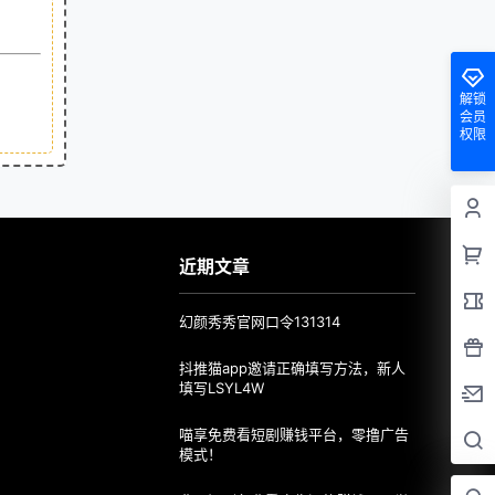
解锁
会员
权限
近期文章
幻颜秀秀官网口令131314
抖推猫app邀请正确填写方法，新人
填写LSYL4W
喵享免费看短剧赚钱平台，零撸广告
模式！