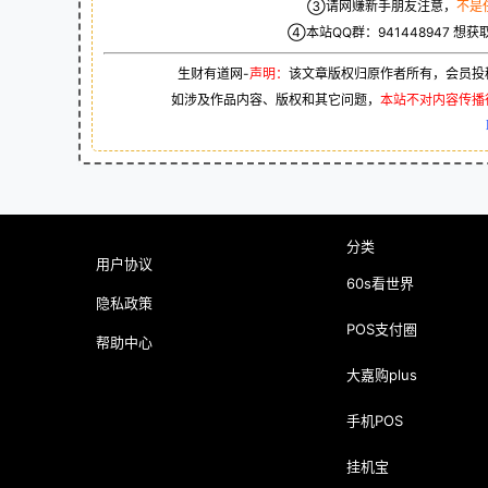
③请网赚新手朋友注意，
不是
④本站QQ群：
941448947
想获
生财有道网-
声明：
该文章版权归原作者所有，会员投
如涉及作品内容、版权和其它问题，
本站不对内容传播
分类
用户协议
60s看世界
隐私政策
POS支付圈
帮助中心
大嘉购plus
手机POS
挂机宝