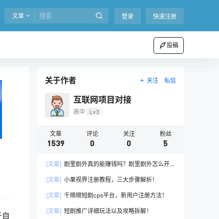
文章
登录
快速注册
投稿
关于作者
关注
私信
互联网项目对接
高中
Lv3
文章
评论
关注
粉丝
1539
0
0
5
[文章]
剧里剧外真的能赚钱吗？剧里剧外怎么开
通推广权限？
[文章]
小果视界注册教程，三大步骤解析！
[文章]
千顺顺短剧cps平台，新用户注册方法！
[文章]
短剧推广详细玩法以及攻略拆解！
于自