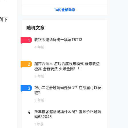
Ta的全部动态
到下
随机文章
1
收银呗邀请码统一填写T8T12
4 年前
2
超市合伙人 游戏合成股东模式 静态收益
极高 全新玩法 火爆全网！！！
3 年前
3
银小二注册邀请码是多少？在哪里可以获
取？
3 年前
4
羚羊推客邀请码填什么吗？置顶价格邀请
码632045
1 年前