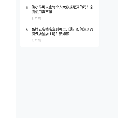
5
信小易可以查询个人大数据是真的吗？亲
测使用真不错
3 年前
6
品牌云店铺店主到哪里开通？如何注册品
牌云店铺店主呢？新知识！
3 年前