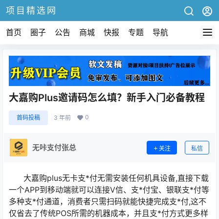
项目精选网
首页
圈子
公告
商城
快报
专题
导航
大嘉购Plus邀请码怎么填？新手入门必备教程
0
首码投稿
3 年前
无咔支付张总
关注
私信
大嘉购plus无卡支*付无需安装任何机具设备,直接下载
一个APP到移动端就可以连接V信、支*付宝、银联支*付等
多种支*付通道，消费者只需扫码就能快捷完成支*付,这不
仅省去了传统POS所需的机器成本，并且支*付方式更多样