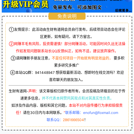
免责说明
①友情提示：此活动由生财有道网会员自行发布，后续项目动态会在评论
区更新，如有疑问，请下方留言。
②网赚羊毛有风险，投资需谨慎！部分网赚活动，可能因时间久远无法操
作如发现问题联系站长QQ反馈纠正，如有不适，建议放弃操作。
③请网赚新手朋友注意，
不是任何项目一开始就有明显效益的，
要多积
累多研究多推广
④本站QQ群：
941448947
想获取最新活动、想即时在线交流吗？欢迎
喜欢聊天的朋友加入。
生财有道网-
声明：
该文章版权归原作者所有，会员投稿及转载目的在于传
递更多信息，
并不代表本网赞同其观点和对其真实性负责。
如涉及作品内容、版权和其它问题，
本站不对内容传播行为承担赔偿责
任！
请在30日内与本网联系。
“
联系邮箱：enofun@foxmail.com
联系QQ：
2861666504
！