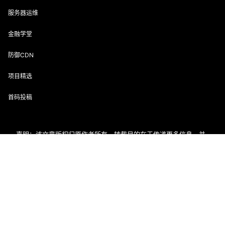
服务器运维
金融学堂
防御CDN
项目精选
首码投稿
声明：该文章版权归原作者所有，转载目的在于传递更多信息，并
不代表本网赞同其观点和对其真实性负责。如涉及作品内容、版权
和其它问题，请在30日内与本网联系。
首页
专题
会员
搜索
菜单
我的
联系邮箱：enofun@foxmail.com
用户协议
隐私政策