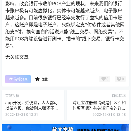
影响、改变银行卡收单POS产业的现状，未来我们的银行
卡账户极有可能虚拟化，实体卡可能越来越少，电子账户
越来越多。目前很多银行已经率先发行了虚拟的信用卡账
户，这账户即是电子账户，只能绑定支*付软件或者其他网
络支*付，换句直白的话说只能“线上交易、网络交易”，不
能用POS终端设备进行刷卡、插卡的“线下交易、银行卡交
易”。
无关联文章
0
0
海报分享
收藏
首码投稿
首码投稿
app开发，烂便宜，人人都可
浦汇宝注册邀请码是什么？如
以做老板，你被别人赚还不如
何填写呢？有关浦汇宝的详细
你去赚别人
说明
2022-12-31 0:13:21
2022-12-31 0:13:48