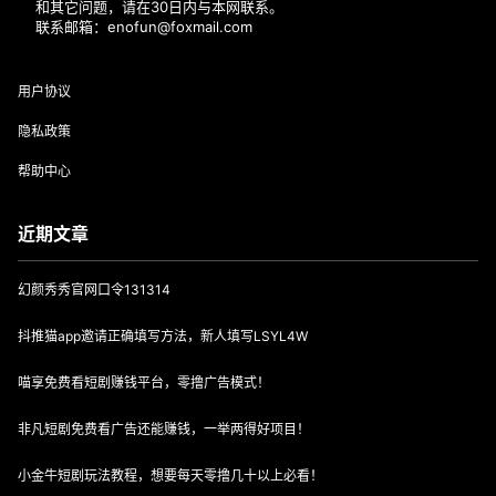
和其它问题，请在30日内与本网联系。
联系邮箱：enofun@foxmail.com
用户协议
隐私政策
帮助中心
近期文章
幻颜秀秀官网口令131314
抖推猫app邀请正确填写方法，新人填写LSYL4W
喵享免费看短剧赚钱平台，零撸广告模式！
非凡短剧免费看广告还能赚钱，一举两得好项目！
小金牛短剧玩法教程，想要每天零撸几十以上必看！