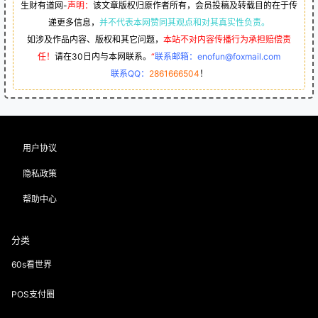
生财有道网-
声明：
该文章版权归原作者所有，会员投稿及转载目的在于传
递更多信息，
并不代表本网赞同其观点和对其真实性负责。
如涉及作品内容、版权和其它问题，
本站不对内容传播行为承担赔偿责
任！
请在30日内与本网联系。
“
联系邮箱：enofun@foxmail.com
联系QQ：
2861666504
！
用户协议
隐私政策
帮助中心
分类
60s看世界
POS支付圈