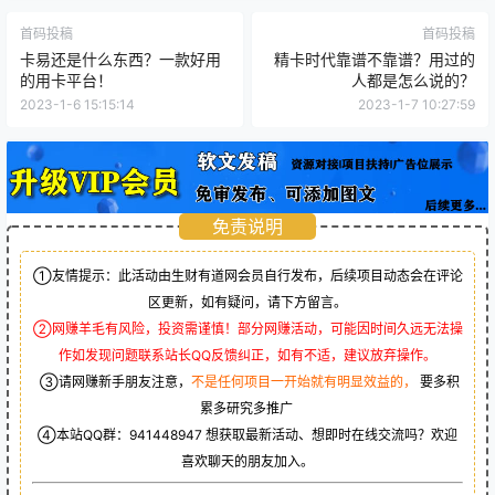
首码投稿
首码投稿
卡易还是什么东西？一款好用
精卡时代靠谱不靠谱？用过的
的用卡平台！
人都是怎么说的？
2023-1-6 15:15:14
2023-1-7 10:27:59
免责说明
①友情提示：此活动由生财有道网会员自行发布，后续项目动态会在评论
区更新，如有疑问，请下方留言。
②网赚羊毛有风险，投资需谨慎！部分网赚活动，可能因时间久远无法操
作如发现问题联系站长QQ反馈纠正，如有不适，建议放弃操作。
③请网赚新手朋友注意，
不是任何项目一开始就有明显效益的，
要多积
累多研究多推广
④本站QQ群：
941448947
想获取最新活动、想即时在线交流吗？欢迎
喜欢聊天的朋友加入。