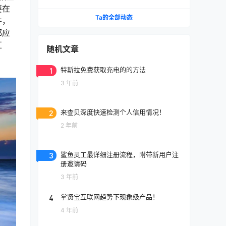
么填写？
要在
Ta的全部动态
件，
都应
红
随机文章
1
特斯拉免费获取充电的的方法
3 年前
2
来查贝深度快速检测个人信用情况！
2 年前
3
鲨鱼灵工最详细注册流程，附带新用户注
册邀请码
3 年前
4
掌贤宝互联网趋势下现象级产品！
4 年前