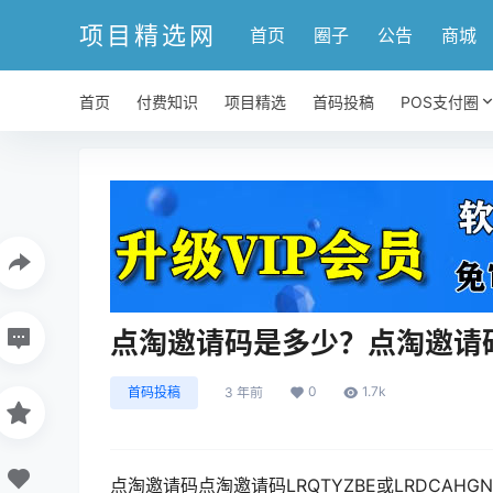
项目精选网
首页
圈子
公告
商城
首页
付费知识
项目精选
首码投稿
POS支付圈
点淘邀请码是多少？点淘邀请
0
1.7k
首码投稿
3 年前
点淘邀请码点淘邀请码LRQTYZBE或LRDCAH