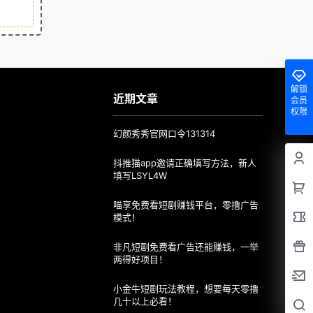
解锁
近期文章
会员
权限
幻颜秀秀官网口令131314
抖推猫app邀请正确填写方法，新人
填写LSYL4W
喵享免费看短剧赚钱平台，零撸广告
模式！
非凡短剧免费看广告还能赚钱，一举
两得好项目！
小金牛短剧玩法教程，想要每天零撸
几十以上必看！