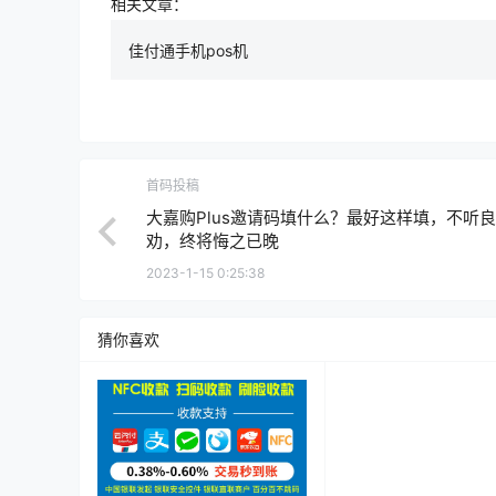
相关文章：
佳付通手机pos机
首码投稿
大嘉购Plus邀请码填什么？最好这样填，不听
劝，终将悔之已晚
2023-1-15 0:25:38
猜你喜欢