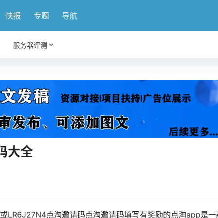
快报
专题
导航
服务器评测
码大全
GN或LR6J27N4点淘邀请码点淘邀请码填写有奖励的点淘app是