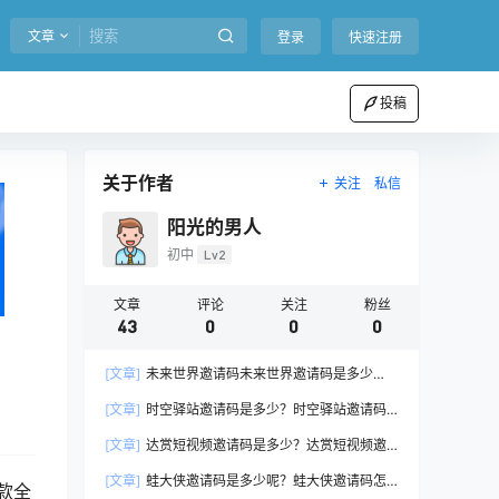
文章
登录
快速注册
投稿
关于作者
关注
私信
阳光的男人
初中
Lv2
文章
评论
关注
粉丝
43
0
0
0
[文章]
未来世界邀请码未来世界邀请码是多少
呢？
[文章]
时空驿站邀请码是多少？时空驿站邀请码
介绍
[文章]
达赏短视频邀请码是多少？达赏短视频邀
请码大全
[文章]
蛙大侠邀请码是多少呢？蛙大侠邀请码怎
一款全