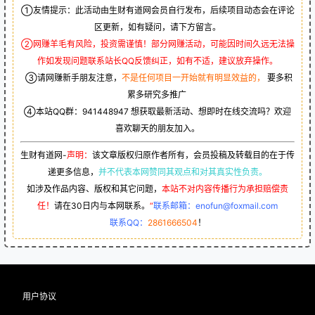
①友情提示：此活动由生财有道网会员自行发布，后续项目动态会在评论
区更新，如有疑问，请下方留言。
②网赚羊毛有风险，投资需谨慎！部分网赚活动，可能因时间久远无法操
作如发现问题联系站长QQ反馈纠正，如有不适，建议放弃操作。
③请网赚新手朋友注意，
不是任何项目一开始就有明显效益的，
要多积
累多研究多推广
④本站QQ群：
941448947
想获取最新活动、想即时在线交流吗？欢迎
喜欢聊天的朋友加入。
生财有道网-
声明：
该文章版权归原作者所有，会员投稿及转载目的在于传
递更多信息，
并不代表本网赞同其观点和对其真实性负责。
如涉及作品内容、版权和其它问题，
本站不对内容传播行为承担赔偿责
任！
请在30日内与本网联系。
“
联系邮箱：enofun@foxmail.com
联系QQ：
2861666504
！
用户协议