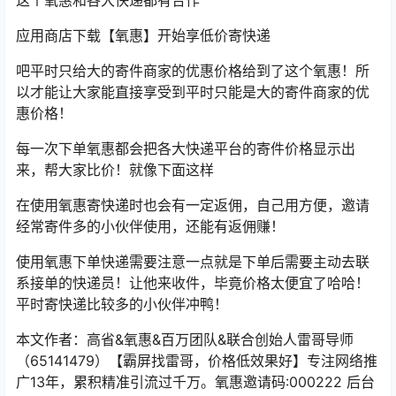
应用商店下载【氧惠】开始享低价寄快递
吧平时只给大的寄件商家的优惠价格给到了这个氧惠！所
以才能让大家能直接享受到平时只能是大的寄件商家的优
惠价格！
每一次下单氧惠都会把各大快递平台的寄件价格显示出
来，帮大家比价！就像下面这样
在使用氧惠寄快递时也会有一定返佣，自己用方便，邀请
经常寄件多的小伙伴使用，还能有返佣赚！
使用氧惠下单快递需要注意一点就是下单后需要主动去联
系接单的快递员！让他来收件，毕竟价格太便宜了哈哈！
平时寄快递比较多的小伙伴冲鸭！
本文作者：高省&氧惠&百万团队&联合创始人雷哥导师
（65141479）【霸屏找雷哥，价格低效果好】专注网络推
广13年，累积精准引流过千万。氧惠邀请码:000222 后台