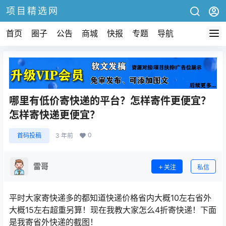
项目精选网
首页
圈子
公告
商城
快报
专题
导航
哪里有低价寄快递的平台？怎样寄件更便宜？
怎样寄快递更便宜？
0
首码投稿
3 年前
雷哥
关注
私信
平时大家寄快递多的都知道快递价格省内大概10左右省外
大概15左右超重另算！现在我教大家怎么4折寄快递！下面
是我寄省外快递的截图！