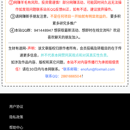
②网赚羊毛有风险，投资需谨慎！部分网赚活动，可能因时间久远无法操
作如发现问题联系站长QQ反馈纠正，如有不适，建议放弃操作。
③请网赚新手朋友注意，
不是任何项目一开始就有明显效益的，
要多积
累多研究多推广
④本站QQ群：
941448947
想获取最新活动、想即时在线交流吗？欢迎
喜欢聊天的朋友加入。
生财有道网-
声明：
该文章版权归原作者所有，会员投稿及转载目的在于传
递更多信息，
并不代表本网赞同其观点和对其真实性负责。
如涉及作品内容、版权和其它问题，
本站不对内容传播行为承担赔偿责
任！
请在30日内与本网联系。
“
联系邮箱：enofun@foxmail.com
联系QQ：
2861666504
！
用户协议
隐私政策
帮助中心