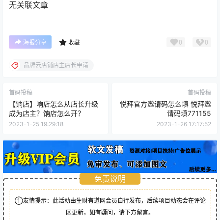
无关联文章
0
0
海报分享
收藏
品牌云店铺店主店长申请
首码投稿
首码投稿
【饷店】响店怎么从店长升级
悦拜官方邀请码怎么填 悦拜邀
成为店主？饷店怎么开？
请码填771155
2023-1-25 19:29:18
2023-1-26 17:17:52
免责说明
①友情提示：此活动由生财有道网会员自行发布，后续项目动态会在评论
区更新，如有疑问，请下方留言。