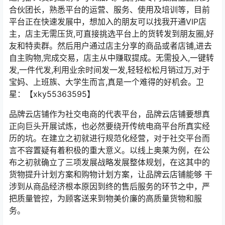
合伙团长，熟悉平台的运营、服务、使用及培训等，目前
平台正在快速发展中，想加入的朋友可以找我开通VIP店
主，店主无需压货,可直接挑选平台上的货转发到朋友圈,好
友和特卖群。然后用户通过店主分享的商品或者店铺,进去
自主购物,完成交易，店主从中赚取提成。无需投入,一键转
发,一件代发,利用业余时间发一发,轻轻松松月销过万,对于
宝妈、上班族、大学生而言,真是一个难得的好机会。卫
星：【xky55363595】
品牌云店铺作为社交电商的代表平台，品牌云店铺要想真
正向巨头开展试炼，也必然要绕开传统电商平台所真实经
历的坑。在建立之初就进行规范化经营，对于社交平台而
言不容置疑有着积极的重大意义。以线上奥莱为例，在公
布之初就确立了三项发展战略发展整体规划，在这其中的
货物提升计划方案和购物计划方案，让品牌云店铺能够 干
涉到从商品经济根本原因到终的售后服务的环节之中，严
把质量管控，为顾客送来到物美价廉的高质量货物和服
务。