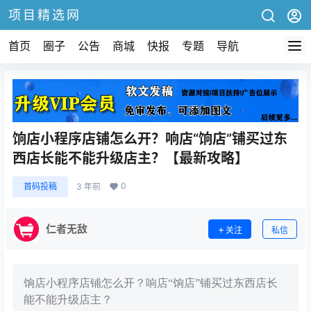
项目精选网
首页
圈子
公告
商城
快报
专题
导航
饷店小程序店铺怎么开？响店“饷店”铺买过东
西店长能不能升级店主？【最新攻略】
0
首码投稿
3 年前
仁者无敌
关注
私信
饷店小程序店铺怎么开？响店“饷店”铺买过东西店长
能不能升级店主？