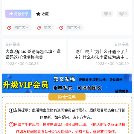
0
0
海报分享
收藏
响店店主
饷店
饷店店长
首码投稿
首码投稿
大嘉购plus 邀请码怎么填？邀
饷店“响店”为什么开通不了店
请码这样填堪称完美
主？什么办法申请成为店主？
谁知道呀！
2023-1-30 0:39:36
2023-1-30 0:39:49
免责说明
①友情提示：此活动由生财有道网会员自行发布，后续项目动态会在评论
区更新，如有疑问，请下方留言。
②网赚羊毛有风险，投资需谨慎！部分网赚活动，可能因时间久远无法操
作如发现问题联系站长QQ反馈纠正，如有不适，建议放弃操作。