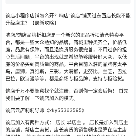
饷店小程序店铺怎么开？响店“饷店”铺买过东西店长能不能
升级店主？【最新攻略】
响店/
饷店品牌折扣店是一个新兴的正品折扣清仓特卖平
台，都是一些大众熟知的品牌，商城里种类齐全，价格低
廉，品质有保障，而且退换货服务很完善，不用过多的担
心售后问题，平台的出现就是希望能够服务好大众，以低
廉的价格买到高质量的商品，平台目前入驻的品牌有太平
鸟，唐狮，真维斯，三彩，大嘴猴，史努比，兰芝，巴拉
巴拉，欧诗漫等等，都是商场专柜品牌，支持专柜验货。
饷店千万不要随意找个就注册，否则你一定会后悔！
首先
我们要了解一下饷店加入的模式。
饷店云店莉莉导师《
xky55363595
》
饷店加入有两种方式：
店长
⇄店主
。
店长是加入到店主
的店铺，帮店主卖货，店长卖货的销售额也是算在店主店