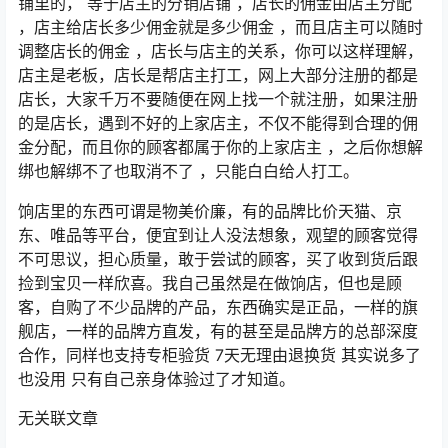
铺里的，
等于店主的分销店铺
，店长的佣金由店主分配
，店主给店长多少佣金就是多少佣金
，而且店主可以随时
调整店长的佣金
，店长与店主的关系，你可以这样理解，
店主是老板，店长是帮店主打工，网上大部分注册的都是
店长，大家千万不要随便在网上找一个就注册，如果注册
的是店长，遇到不好的上家店主，不仅不能得到合理的佣
金分配，而且你的顾客都属于你的上家店主
，之后你想解
绑也解绑不了也取消不了
，只能白白给人打工。
饷店里的东西可谓是物美价廉，有的品牌比价天猫、京
东、唯品等平台，便宜到让人没法想象，观望的顾客觉得
不可思议，担心质量，敢于尝试的顾客，买了收到货后跟
捡到宝贝一样欣喜。我自己虽然是在做饷店，但也是顾
客，自购了不少品牌的产品，东西确实是正品，一样的旗
舰店，一样的品牌方直发，有的甚至是品牌方的总部深度
合作，同样也支持专柜验货
7
天无理由退换货
其实说多了
也没用
只有自己亲身体验过了才知道。
无关联文章