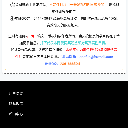
③请网赚新手朋友注意，
不是任何项目一开始就有明显效益的，
要多积
累多研究多推广
④本站QQ群：
941448947
想获取最新活动、想即时在线交流吗？欢迎
喜欢聊天的朋友加入。
生财有道网-
声明：
该文章版权归原作者所有，会员投稿及转载目的在于传
递更多信息，
并不代表本网赞同其观点和对其真实性负责。
如涉及作品内容、版权和其它问题，
本站不对内容传播行为承担赔偿责
任！
请在30日内与本网联系。
“
联系邮箱：enofun@foxmail.com
联系QQ：
2861666504
！
用户协议
隐私政策
帮助中心