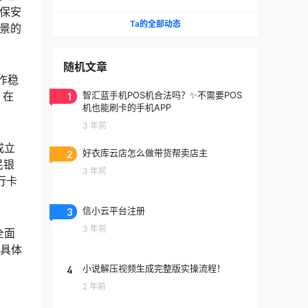
确保安
Ta的全部动态
场景的
随机文章
作稳
1
智汇蓝手机POS机合法吗？✨不需要POS
，在
机也能刷卡的手机APP
3 年前
成立
2
好衣库云店怎么做带货帮卖店主
民银
3 年前
行卡
3
信小云平台注册
3 年前
全面
据具体
4
小说解压视频生成完整版实操流程！
2 年前