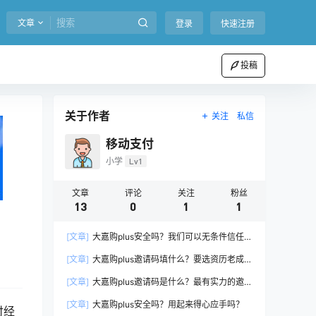
文章
登录
快速注册
投稿
关于作者
关注
私信
移动支付
小学
Lv1
文章
评论
关注
粉丝
13
0
1
1
[文章]
大嘉购plus安全吗？我们可以无条件信任它
吗？
[文章]
大嘉购plus邀请码填什么？要选资历老成的
邀请人手机号码
[文章]
大嘉购plus邀请码是什么？最有实力的邀请
码推荐给你
[文章]
大嘉购plus安全吗？用起来得心应手吗？
付经