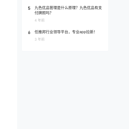
5
九色优品管理是什么原理？九色优品有支
付牌照吗？
4 年前
6
任推邦行业领导平台，专业app拉新！
3 年前