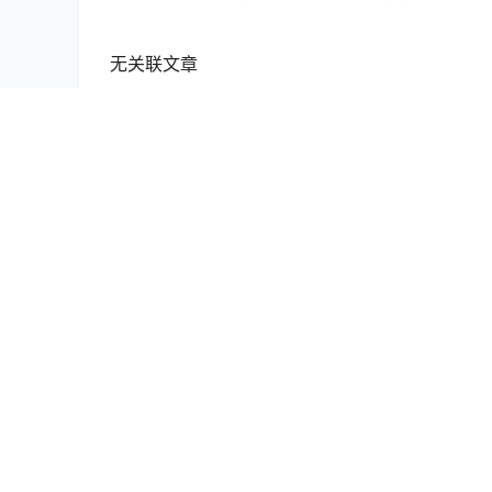
无关联文章
首码投稿
好家云店代理店主开通需要满足什么样步骤流程
家云店加入邀请码口令多少。莉莉老师分享！
2023-2-6 11:01:32