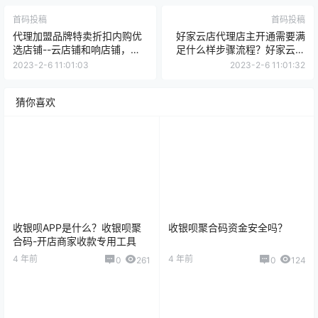
首码投稿
首码投稿
代理加盟品牌特卖折扣内购优
好家云店代理店主开通需要满
选店铺--云店铺和响店铺，需
足什么样步骤流程？好家云店
要满足什么条件？
加入邀请码口令多少。莉莉老
2023-2-6 11:01:03
2023-2-6 11:01:32
师分享！
猜你喜欢
收银呗APP是什么？收银呗聚
收银呗聚合码资金安全吗？
合码-开店商家收款专用工具
4 年前
4 年前
0
261
0
124