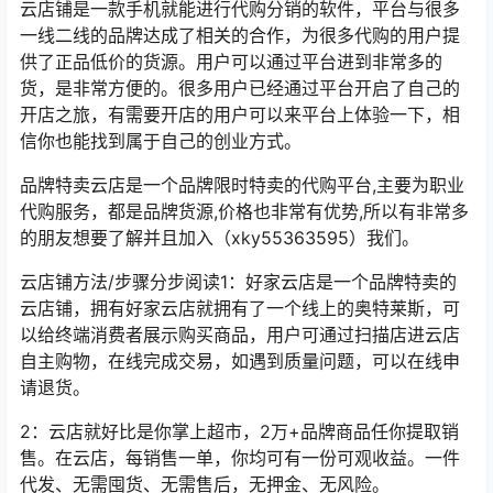
云店铺
是一款手机就能进行代购分销的软件，平台与很多
一线二线的品牌达成了相关的合作，为很多代购的用户提
供了正品低价的货源。用户可以通过平台进到非常多的
货，是非常方便的。很多用户已经通过平台开启了自己的
开店之旅，有需要开店的用户可以来平台上体验一下，相
信你也能找到属于自己的创业方式。
品牌特卖云店是一个品牌限时特卖的代购平台
,
主要为职业
代购服务，都是品牌货源
,
价格也非常有优势
,
所以有非常多
的朋友想要了解并且加入（
xky55363595
）我们。
云店铺
方法
/
步骤
分步阅读
1
：好家云店是一个品牌特卖的
云店铺，拥有好家云店就拥有了一个线上的奥特莱斯，可
以给终端消费者展示购买商品，用户可通过扫描店进云店
自主购物，在线完成交易，如遇到质量问题，可以在线申
请退货。
2
：云店就好比是你掌上超市，
2
万
+
品牌商品任你提取销
售。在云店，每销售一单，你均可有一份可观收益。一件
代发、无需囤货、无需售后，无押金、无风险。