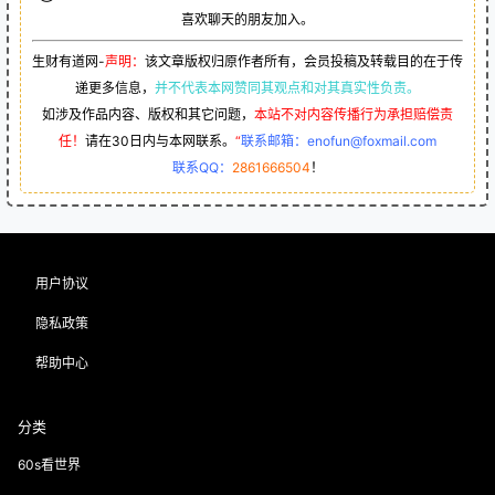
喜欢聊天的朋友加入。
生财有道网-
声明：
该文章版权归原作者所有，会员投稿及转载目的在于传
递更多信息，
并不代表本网赞同其观点和对其真实性负责。
如涉及作品内容、版权和其它问题，
本站不对内容传播行为承担赔偿责
任！
请在30日内与本网联系。
“
联系邮箱：enofun@foxmail.com
联系QQ：
2861666504
！
用户协议
隐私政策
帮助中心
分类
60s看世界