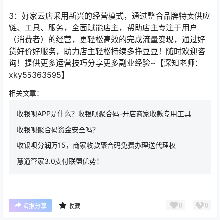
3
：好家云店采用新兴的经营模式，通过整合品牌特卖供应
链、工具、服务，全面赋能店主，帮助店主专注于用户
（消费者）的经营，更轻松高效的完成流量变现，通过好
货好价好服务，助力店主轻松持续多挣豆豆！
随时欢迎咨
询！提供更多运营技巧分享更多副业经验
~
【深知老师：
xky55363595
】
相关文章：
收银呗APP是什么？收银呗聚合码-开店商家收款专用工具
收银呗聚合码资金安全吗？
收银呗分润万15，商家收款聚合码免费办理送代理权
慧通管家3.0支付联盟优势！
0
0
海报分享
收藏