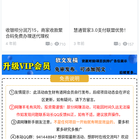
收银呗分润万15，商家收款聚
慧通管家3.0支付联盟优势！
合码免费办理送代理权
4 年前
3 年前
0
710
0
157
免责说明
①友情提示：此活动由生财有道网会员自行发布，后续项目动态会在评论
区更新，如有疑问，请下方留言。
②网赚羊毛有风险，投资需谨慎！部分网赚活动，可能因时间久远无法操
作如发现问题联系站长QQ反馈纠正，如有不适，建议放弃操作。
③请网赚新手朋友注意，
不是任何项目一开始就有明显效益的，
要多积
累多研究多推广
④本站QQ群：
941448947
想获取最新活动、想即时在线交流吗？欢迎