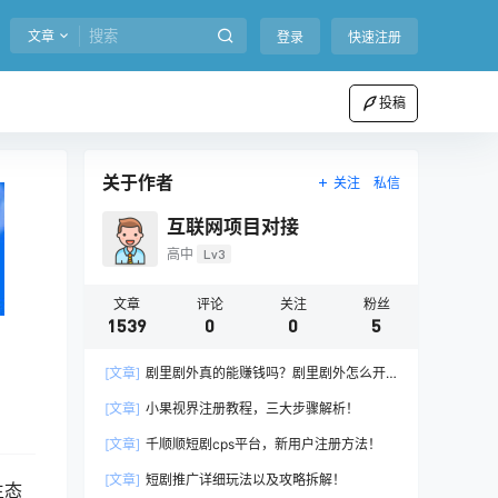
文章
登录
快速注册
投稿
关于作者
关注
私信
互联网项目对接
高中
Lv3
文章
评论
关注
粉丝
1539
0
0
5
[文章]
剧里剧外真的能赚钱吗？剧里剧外怎么开
通推广权限？
[文章]
小果视界注册教程，三大步骤解析！
[文章]
千顺顺短剧cps平台，新用户注册方法！
[文章]
短剧推广详细玩法以及攻略拆解！
生态