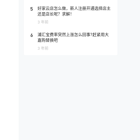
5
好家云店怎么做，新人注册开通选择店主
还是店长呢？求解！
3 年前
6
浦汇宝费率突然上涨怎么回事?赶紧用大
嘉购替换吧
3 年前