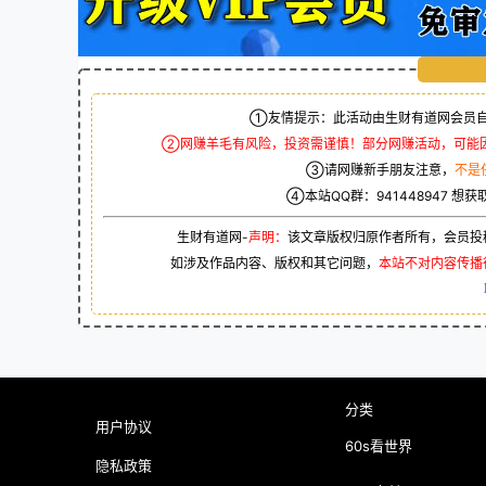
①友情提示：此活动由生财有道网会员自
②网赚羊毛有风险，投资需谨慎！部分网赚活动，可能
③请网赚新手朋友注意，
不是
④本站QQ群：
941448947
想获
生财有道网-
声明：
该文章版权归原作者所有，会员投
如涉及作品内容、版权和其它问题，
本站不对内容传播
分类
用户协议
60s看世界
隐私政策