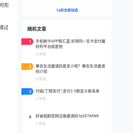
可形
Ta的全部动态
错过
随机文章
1
手机刷卡APP智汇蓝 好用吗✨无卡支付最
好的平台就是他
3 年前
2
果农生活邀请码是多少呢？果农生活邀请
码介绍
3 年前
3
付临门“颐支付”,支付2.0新定义新未来
4 年前
4
好省短剧官网注册邀请码1qSSTMW6
2 年前