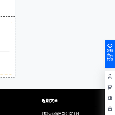
解锁
会员
权限
近期文章
幻颜秀秀官网口令131314