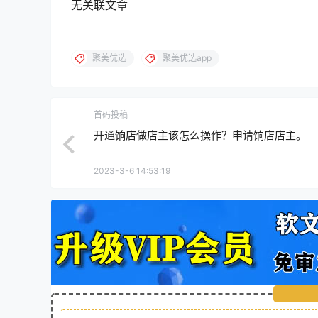
无关联文章
聚美优选
聚美优选app
首码投稿
开通饷店做店主该怎么操作？申请饷店店主。
2023-3-6 14:53:19