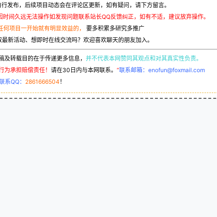
行发布，后续项目动态会在评论区更新，如有疑问，请下方留言。
因时间久远无法操作如发现问题联系站长QQ反馈纠正，如有不适，建议放弃操作。
任何项目一开始就有明显效益的，
要多积累多研究多推广
取最新活动、想即时在线交流吗？欢迎喜欢聊天的朋友加入。
稿及转载目的在于传递更多信息，
并不代表本网赞同其观点和对其真实性负责。
行为承担赔偿责任！
请在30日内与本网联系。
“
联系邮箱：enofun@foxmail.com
联系QQ：
2861666504
！