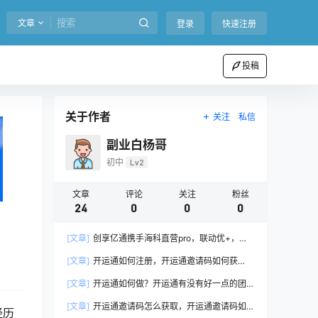
文章
登录
快速注册
投稿
关于作者
关注
私信
副业白杨哥
初中
Lv2
文章
评论
关注
粉丝
24
0
0
0
[文章]
创享亿通携手海科直营pro，联动优+，开
运通，开启支付新赛道，抓住下一个黄金十年
[文章]
开运通如何注册，开运通邀请码如何获
得？
[文章]
开运通如何做？开运通有没有好一点的团
队扶持？
[文章]
开运通邀请码怎么获取，开运通邀请码如
经历