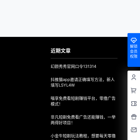
解锁
近期文章
会员
权限
幻颜秀秀官网口令131314
抖推猫app邀请正确填写方法，新人
填写LSYL4W
喵享免费看短剧赚钱平台，零撸广告
模式！
非凡短剧免费看广告还能赚钱，一举
两得好项目！
小金牛短剧玩法教程，想要每天零撸