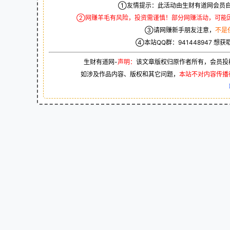
①友情提示：此活动由生财有道网会员自
②网赚羊毛有风险，投资需谨慎！部分网赚活动，可能
③请网赚新手朋友注意，
不是
④本站QQ群：
941448947
想获
生财有道网-
声明：
该文章版权归原作者所有，会员投
如涉及作品内容、版权和其它问题，
本站不对内容传播