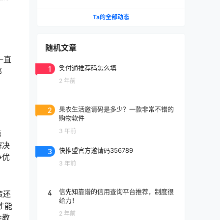
何填写？
Ta的全部动态
随机文章
一直
1
笑付通推荐码怎么填
那
2 年前
2
果农生活邀请码是多少？一款非常不错的
购物软件
3 年前
第
解决
3
快推盟官方邀请码356789
争优
3 年前
4
信先知靠谱的信用查询平台推荐，制度很
策还
给力！
才能
2 年前
会教