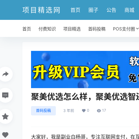
项目精选网
首页
圈子
公告
商城
首页
付费知识
项目精选
首码投稿
POS支付圈
聚美优选怎么样，聚美优选智
0
17
首码投稿
3 年前
大家好，我是副业白杨哥，专注互联网支付，在