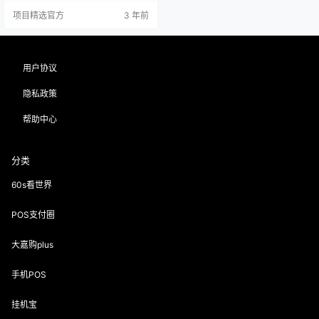
户全标准类，无优惠类。 4、使用场
项目精选官方
3 年前
景多元化，刷脸，快捷，银联扫码
都支持。 5、客户免费使用，代理免
费代理推广，无投资成本。 6、推广
容易，可裂变，速度快，一天可以
推广裂变多人，团队快速建立。 7、
用户协议
有推广激活奖励，多劳多得，分润
秒结，提现秒到。…
隐私政策
帮助中心
分类
60s看世界
POS支付圈
大嘉购plus
手机POS
挂机宝