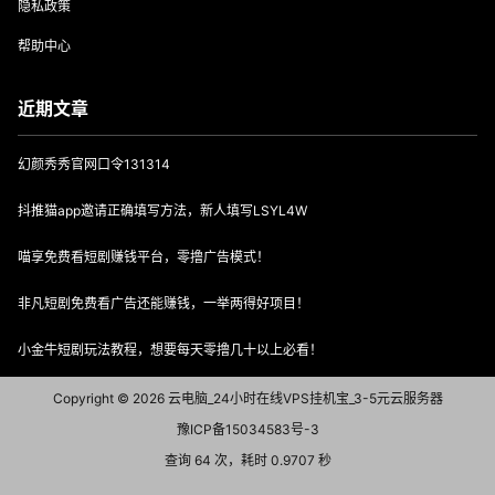
隐私政策
帮助中心
近期文章
幻颜秀秀官网口令131314
抖推猫app邀请正确填写方法，新人填写LSYL4W
喵享免费看短剧赚钱平台，零撸广告模式！
非凡短剧免费看广告还能赚钱，一举两得好项目！
小金牛短剧玩法教程，想要每天零撸几十以上必看！
Copyright © 2026
云电脑_24小时在线VPS挂机宝_3-5元云服务器
豫ICP备15034583号-3
查询 64 次，耗时 0.9707 秒