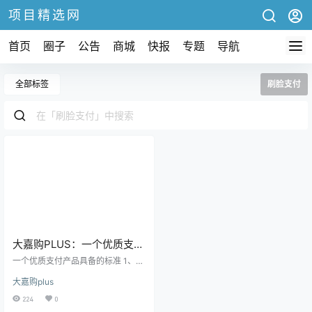
项目精选网
首页
圈子
公告
商城
快报
专题
导航
全部标签
刷脸支付
️大嘉购PLUS：一个优质支付
产品具备的标准
一个优质支付产品具备的标准 1、产
品官方直营（有支付牌照）用户使
大嘉购plus
用放心，代理推广安全，稳定长
久。 2、费率相对较低，不➕单笔
224
0
费，能够帮助客户节省费用。 3、商