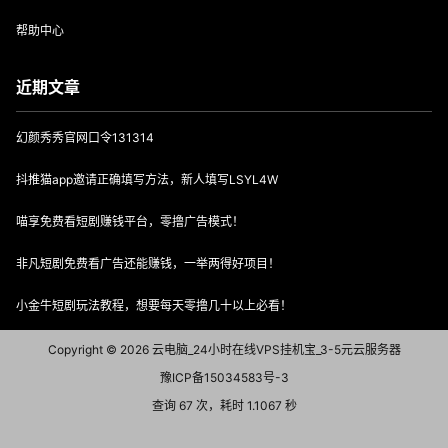
帮助中心
近期文章
幻颜秀秀官网口令131314
抖推猫app邀请正确填写方法，新人填写LSYL4W
喵享免费看短剧赚钱平台，零撸广告模式！
非凡短剧免费看广告还能赚钱，一举两得好项目！
小金牛短剧玩法教程，想要每天零撸几十以上必看！
Copyright © 2026
云电脑_24小时在线VPS挂机宝_3-5元云服务器
豫ICP备15034583号-3
查询 67 次，耗时 1.1067 秒