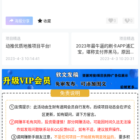
0
0
海报分享
收藏
项目精选
项目精选
动推优质地推项目平台!
2023年最牛逼的刷卡APP浦汇
宝，堪称支付界黑马，原因如
下！
2023-4-3 10:14:41
2023-4-3 10:20:31
免责说明
①友情提示：此活动由生财有道网会员自行发布，后续项目动态会在评论
区更新，如有疑问，请下方留言。
②网赚羊毛有风险，投资需谨慎！部分网赚活动，可能因时间久远无法操
作如发现问题联系站长QQ反馈纠正，如有不适，建议放弃操作。
③请网赚新手朋友注意，
不是任何项目一开始就有明显效益的，
要多积