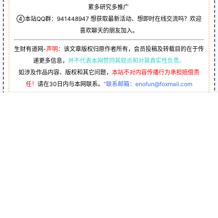
累多研究多推广
④本站QQ群：
941448947
想获取最新活动、想即时在线交流吗？欢迎
喜欢聊天的朋友加入。
生财有道网-
声明：
该文章版权归原作者所有，会员投稿及转载目的在于传
递更多信息，
并不代表本网赞同其观点和对其真实性负责。
如涉及作品内容、版权和其它问题，
本站不对内容传播行为承担赔偿责
任！
请在30日内与本网联系。
“
联系邮箱：enofun@foxmail.com
联系QQ：
2861666504
！
首页
专题
会员
搜索
菜单
我的
用户协议
隐私政策
帮助中心
分类