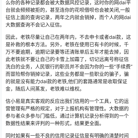
么你的各种记录都会被大数据风控记录，这时你的网dai平
台就会频频被拒的，甚至连你的花呗借呗也会被关闭,一般
征信上面的查询记录，两年之内就会销掉，而个人的网dai
大数据查询不会记入征信。
因此，老铁尽量让自己在两年内，不去申卡或者dai款，这
是补救的根本方法。另外，老铁在使用已有卡的时候，千
万不要逾期，逾期记录要等还清账单后五年才能去掉，因
此老铁就不要让自己的卡雪上加霜了，切记远离号称征信
洗白的业务，人民银行的职员并不会因为你的一些“手续费”
而冒险帮你销掉记录，这些业务都是一些职业的骗子，骗
的就是没有能力dai款的老铁,他们的套路通常是收取保证
金，随后人间蒸发，老铁难以维权。
信小易是真实客观的反应出我们信用的一个工具，它的运
营管理有严格的规定，对于上报机构有管理性。大数据的
参与者众多参与门槛低，通过计算机记录分析得到的一个
数据性结果来评判的一种形式，结果更全面。
同时如果有一些不良的信用记录征信是有明确的清楚时间