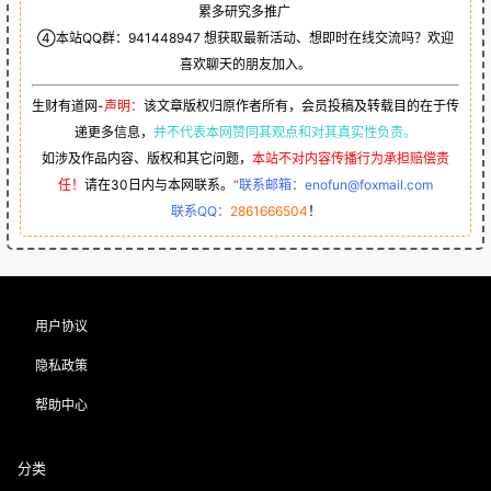
累多研究多推广
④本站QQ群：
941448947
想获取最新活动、想即时在线交流吗？欢迎
喜欢聊天的朋友加入。
生财有道网-
声明：
该文章版权归原作者所有，会员投稿及转载目的在于传
递更多信息，
并不代表本网赞同其观点和对其真实性负责。
如涉及作品内容、版权和其它问题，
本站不对内容传播行为承担赔偿责
任！
请在30日内与本网联系。
“
联系邮箱：enofun@foxmail.com
联系QQ：
2861666504
！
用户协议
隐私政策
帮助中心
分类