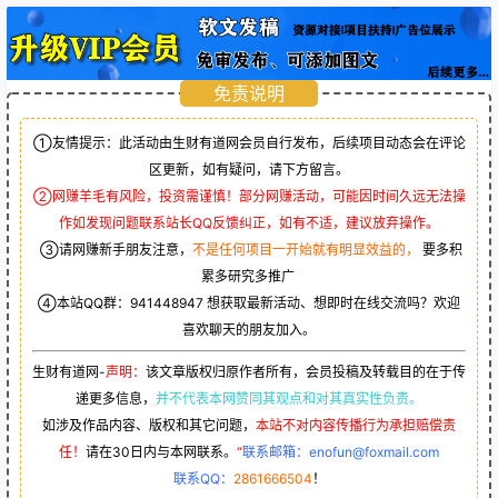
免责说明
①友情提示：此活动由生财有道网会员自行发布，后续项目动态会在评论
区更新，如有疑问，请下方留言。
②网赚羊毛有风险，投资需谨慎！部分网赚活动，可能因时间久远无法操
作如发现问题联系站长QQ反馈纠正，如有不适，建议放弃操作。
③请网赚新手朋友注意，
不是任何项目一开始就有明显效益的，
要多积
累多研究多推广
④本站QQ群：
941448947
想获取最新活动、想即时在线交流吗？欢迎
喜欢聊天的朋友加入。
生财有道网-
声明：
该文章版权归原作者所有，会员投稿及转载目的在于传
递更多信息，
并不代表本网赞同其观点和对其真实性负责。
如涉及作品内容、版权和其它问题，
本站不对内容传播行为承担赔偿责
任！
请在30日内与本网联系。
“
联系邮箱：enofun@foxmail.com
联系QQ：
2861666504
！