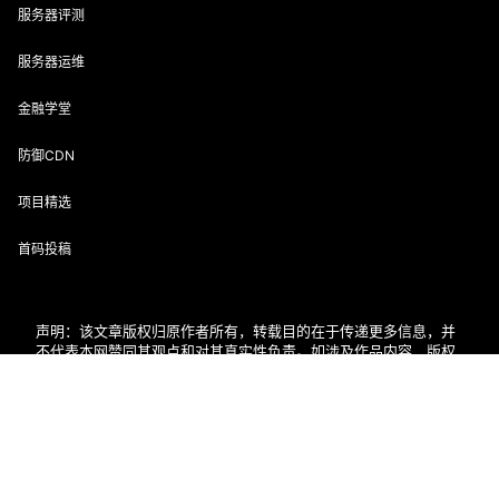
服务器评测
服务器运维
金融学堂
防御CDN
项目精选
首码投稿
声明：该文章版权归原作者所有，转载目的在于传递更多信息，并
不代表本网赞同其观点和对其真实性负责。如涉及作品内容、版权
和其它问题，请在30日内与本网联系。
联系邮箱：enofun@foxmail.com
首页
专题
会员
搜索
菜单
我的
用户协议
隐私政策