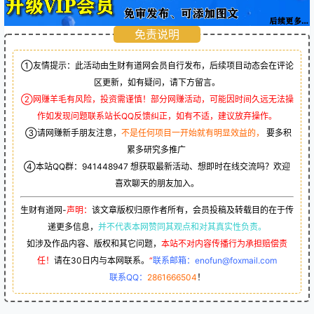
免责说明
①友情提示：此活动由生财有道网会员自行发布，后续项目动态会在评论
区更新，如有疑问，请下方留言。
②网赚羊毛有风险，投资需谨慎！部分网赚活动，可能因时间久远无法操
作如发现问题联系站长QQ反馈纠正，如有不适，建议放弃操作。
③请网赚新手朋友注意，
不是任何项目一开始就有明显效益的，
要多积
累多研究多推广
④本站QQ群：
941448947
想获取最新活动、想即时在线交流吗？欢迎
喜欢聊天的朋友加入。
生财有道网-
声明：
该文章版权归原作者所有，会员投稿及转载目的在于传
递更多信息，
并不代表本网赞同其观点和对其真实性负责。
如涉及作品内容、版权和其它问题，
本站不对内容传播行为承担赔偿责
任！
请在30日内与本网联系。
“
联系邮箱：enofun@foxmail.com
联系QQ：
2861666504
！