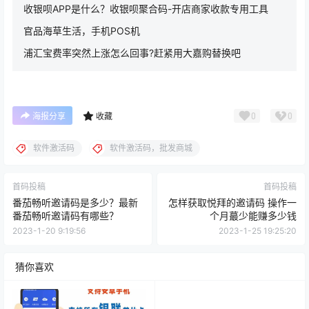
收银呗APP是什么？收银呗聚合码-开店商家收款专用工具
官品海草生活，手机POS机
浦汇宝费率突然上涨怎么回事?赶紧用大嘉购替换吧
0
0
海报分享
收藏
软件激活码
软件激活码，批发商城
首码投稿
首码投稿
番茄畅听邀请码是多少？最新
怎样获取悦拜的邀请码 操作一
番茄畅听邀请码有哪些？
个月蕞少能赚多少钱
2023-1-20 9:19:56
2023-1-25 19:25:20
猜你喜欢