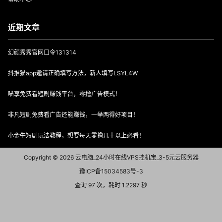
近期文章
幻颜秀秀官网口令131314
抖推猫app邀请正确填写方法，新人填写LSYL4W
喵享免费看短剧赚钱平台，零撸广告模式！
非凡短剧免费看广告还能赚钱，一举两得好项目！
小金牛短剧玩法教程，想要每天零撸几十以上必看！
Copyright © 2026
云电脑_24小时在线VPS挂机宝_3-5元云服务器
豫ICP备15034583号-3
查询 97 次，耗时 1.2297 秒