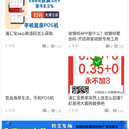
浦汇宝app邀请码怎么获取
收银呗APP是什么？收银呗聚
合码-开店商家收款专用工具
3 年前
4 年前
0
139
0
261
官品海草生活，手机POS机
浦汇宝费率突然上涨怎么回事?
赶紧用大嘉购替换吧
3 年前
3 年前
0
128
0
340