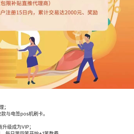
理；
款与电签pos机刷卡。
商升级成为VIP；
用，每日第四笔开始+1笔数费。