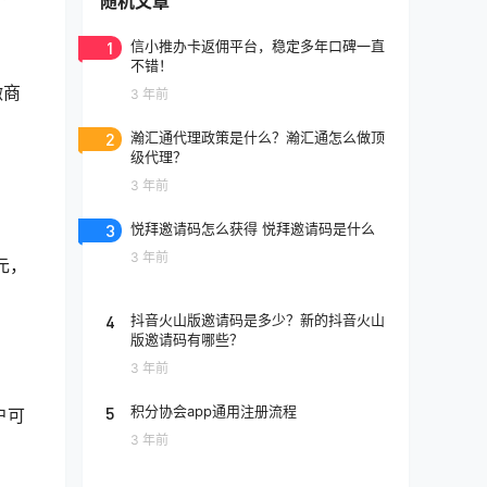
随机文章
1
信小推办卡返佣平台，稳定多年口碑一直
不错！
微商
3 年前
2
瀚汇通代理政策是什么？瀚汇通怎么做顶
级代理？
3 年前
3
悦拜邀请码怎么获得 悦拜邀请码是什么
3 年前
元，
4
抖音火山版邀请码是多少？新的抖音火山
版邀请码有哪些？
3 年前
5
积分协会app通用注册流程
户可
3 年前