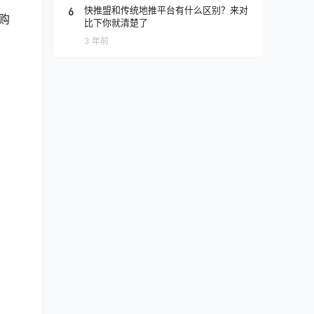
6
快推盟和传统地推平台有什么区别？来对
购
比下你就清楚了
3 年前