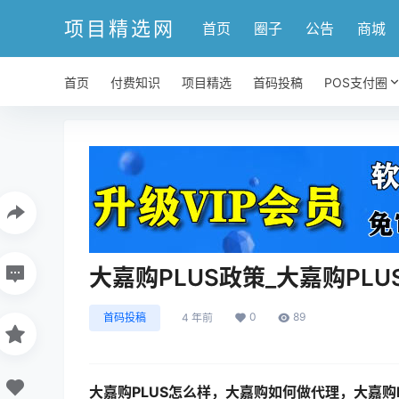
项目精选网
首页
圈子
公告
商城
首页
付费知识
项目精选
首码投稿
POS支付圈
大嘉购PLUS政策_大嘉购PL
0
89
首码投稿
4 年前
大嘉购PLUS怎么样，大嘉购如何做代理，大嘉购