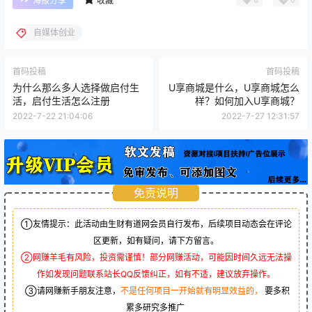
海报分享
收藏
自媒体创业
首码投稿
首码投稿
为什么那么多人选择做启付生
U享商城是什么，U享商城怎么
活，启付生活怎么注册
样？如何加入U享商城？
2022-7-22 21:04:06
2022-7-27 12:31:57
免责说明
①友情提示：此活动由生财有道网会员自行发布，后续项目动态会在评论
区更新，如有疑问，请下方留言。
②网赚羊毛有风险，投资需谨慎！部分网赚活动，可能因时间久远无法操
作如发现问题联系站长QQ反馈纠正，如有不适，建议放弃操作。
③请网赚新手朋友注意，
不是任何项目一开始就有明显效益的，
要多积
累多研究多推广