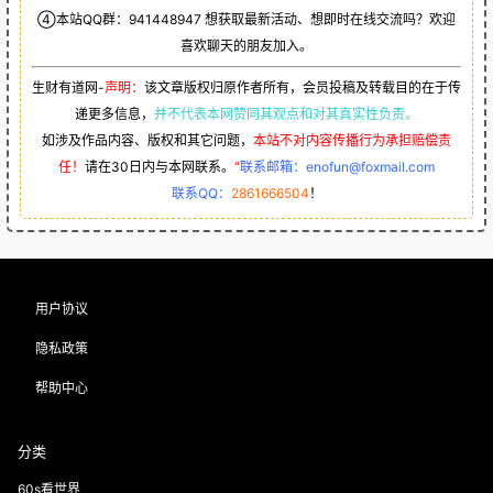
④本站QQ群：
941448947
想获取最新活动、想即时在线交流吗？欢迎
喜欢聊天的朋友加入。
生财有道网-
声明：
该文章版权归原作者所有，会员投稿及转载目的在于传
递更多信息，
并不代表本网赞同其观点和对其真实性负责。
如涉及作品内容、版权和其它问题，
本站不对内容传播行为承担赔偿责
任！
请在30日内与本网联系。
“
联系邮箱：enofun@foxmail.com
联系QQ：
2861666504
！
用户协议
隐私政策
帮助中心
分类
60s看世界