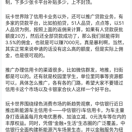
制，下多少张卡平台补贴多少，上不封顶。
玩卡世界除了信用卡业务以外，还可以推广贷款业务，有
多家的贷款平台，比如拍拍贷，51人品贷，点点等，以51
人品贷为例，按照上面的返佣来计算，如果有人贷款获批
额度20万，然后还全部贷款成功了，那么我们就能得到
3.5%的佣金，也就是可以赚7000元，真是暴利啊，当然，
其实正常来说申请的话没有这么高的额度，但是实际上佣
金，也是很可观的。
推广办理信用卡的渠道很多，比如微信群发，地推，扫街
都是可以的。还有就是校园里学生，单位里同事等资源都
可以，具体怎么推广，各有各的门路，希望大家不要错过
信用卡这个市场以及卡银家合伙人这样一个好平台。
玩卡世界围绕绿色消费市场的新趋势观察，中信银行近日
推出新能源车主信用卡——中信银行i车信用卡，为车主量
身打造涵盖每月充电优惠券、加油立减、0元洗车等在内的
丰厚权益。同时，凭借“金融+生活”生态圈的广泛覆盖，中
信银行全面构建新能源汽车场景生态，并以金融服务为纽