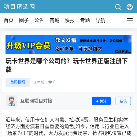
项目精选网
首页
圈子
公告
商城
快报
专题
导航
玩卡世界是哪个公司的？玩卡世界正版注册下
载
0
首码投稿
3 年前
互联网项目对接
关注
私信
近年来，信用卡在扩大内需、拉动消费、服务民生和实体
经济方面扮演着日益重要的角色,如今，信用卡行业已进入
“场景为王”的时代，大力发展消费场景、抢占钱包位置已成