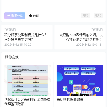
0
0
海报分享
收藏
首码投稿
首码投稿
积分好享兑盈利模式是什么？
大嘉购plus邀请码怎么填，良
积分好享兑靠谱吗？
心推荐少走弯路选择呢！
2022-8-12 15:40:29
2022-8-12 19:01:31
猜你喜欢
创亿伙伴2.0底薪制度 全国免费
来刷呗代理商政策
代理置顶政策