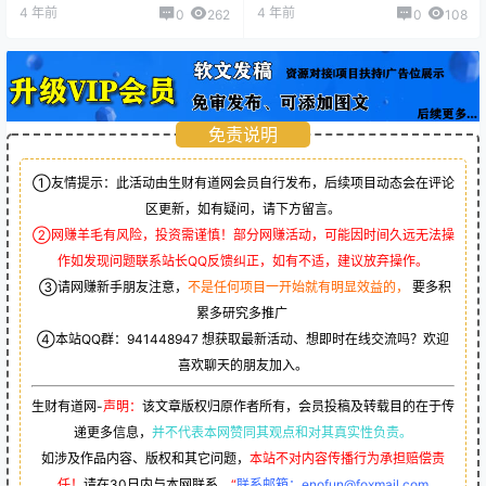
4 年前
4 年前
0
262
0
108
免责说明
①友情提示：此活动由生财有道网会员自行发布，后续项目动态会在评论
区更新，如有疑问，请下方留言。
②网赚羊毛有风险，投资需谨慎！部分网赚活动，可能因时间久远无法操
作如发现问题联系站长QQ反馈纠正，如有不适，建议放弃操作。
③请网赚新手朋友注意，
不是任何项目一开始就有明显效益的，
要多积
累多研究多推广
④本站QQ群：
941448947
想获取最新活动、想即时在线交流吗？欢迎
喜欢聊天的朋友加入。
生财有道网-
声明：
该文章版权归原作者所有，会员投稿及转载目的在于传
递更多信息，
并不代表本网赞同其观点和对其真实性负责。
如涉及作品内容、版权和其它问题，
本站不对内容传播行为承担赔偿责
任！
请在30日内与本网联系。
“
联系邮箱：enofun@foxmail.com