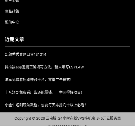
用户协议
隐私政策
帮助中心
近期文章
幻颜秀秀官网口令131314
抖推猫app邀请正确填写方法，新人填写LSYL4W
喵享免费看短剧赚钱平台，零撸广告模式！
非凡短剧免费看广告还能赚钱，一举两得好项目！
小金牛短剧玩法教程，想要每天零撸几十以上必看！
Copyright © 2026
云电脑_24小时在线VPS挂机宝_3-5元云服务器
豫ICP备15034583号-3