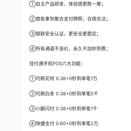
①自主产品研发，体验感更胜一筹；
②首批拿到聚合支付牌照，合规合法；
③银联安全认证，更安全更稳定；
④所有通道不涨价，永久不加秒到费；
佳付通手机POS六大功能：
①可刷花呗 0.38+0秒到单笔1万
②可刷白条 0.38+0秒到单笔5千
③小额闪付 0.38+0秒到单笔1千
④快捷支付 0.60+0秒到单笔2万