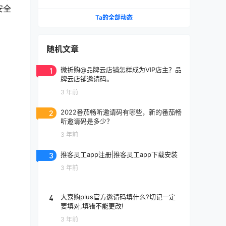
付通邀请码强!
安全
Ta的全部动态
随机文章
1
微折购@品牌云店铺怎样成为VIP店主？品
牌云店铺邀请码。
3 年前
2
2022番茄畅听邀请码有哪些，新的番茄畅
听邀请码是多少？
3 年前
3
推客灵工app注册|推客灵工app下载安装
3 年前
4
大嘉购plus官方邀请码填什么?切记一定
要填对,填错不能更改!
3 年前