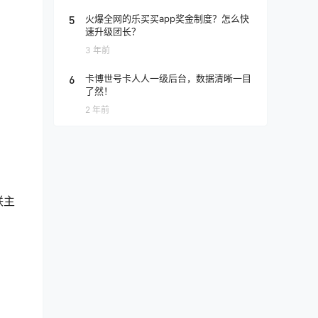
5
火爆全网的乐买买app奖金制度？怎么快
速升级团长？
3 年前
6
卡博世号卡人人一级后台，数据清晰一目
了然！
2 年前
联主