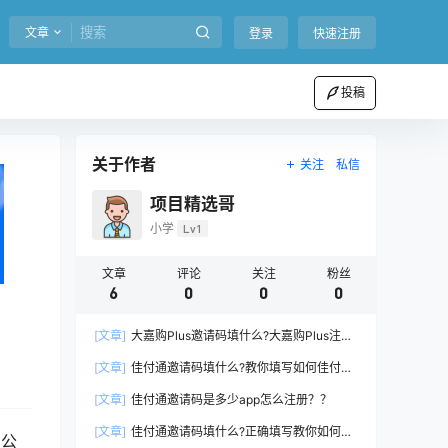
文章
登录
快速注册
投稿
关于作者
关注
私信
项目精选哥
小学
Lv1
文章
评论
关注
粉丝
6
0
0
0
[文章]
大嘉购Plus邀请码填什么?大嘉购Plus注册
步骤流程！
[文章]
佳付通邀请码填什么?教你填写如何佳付通
邀请码正确强悍!
[文章]
佳付通邀请码是多少app怎么注册？？
[文章]
佳付通邀请码填什么?正确填写教你如何佳
，公