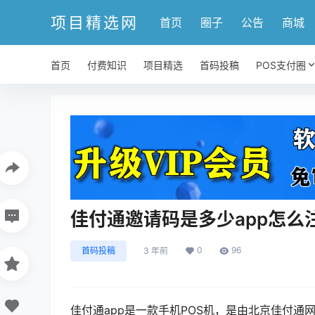
项目精选网
首页
圈子
公告
商城
首页
付费知识
项目精选
首码投稿
POS支付圈
佳付通邀请码是多少app怎么
0
96
首码投稿
3 年前
佳付通app是一款手机POS机，是由北京佳付