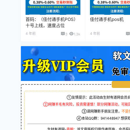
首码：（佳付通手机POS）
佳付通手机pos机
十号上线，速度占位
4 年前
4 年前
3
1.3k
①友情提示：此活动由生财有道网会员自
②网赚羊毛有风险，投资需谨慎！部分网赚活动，可能
③请网赚新手朋友注意，
不是
④本站QQ群：
941448947
想获
生财有道网-
声明：
该文章版权归原作者所有，会员投