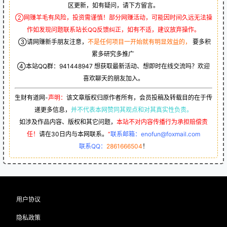
区更新，如有疑问，请下方留言。
②网赚羊毛有风险，投资需谨慎！部分网赚活动，可能因时间久远无法操
作如发现问题联系站长QQ反馈纠正，如有不适，建议放弃操作。
③请网赚新手朋友注意，
不是任何项目一开始就有明显效益的，
要多积
累多研究多推广
④本站QQ群：
941448947
想获取最新活动、想即时在线交流吗？欢迎
喜欢聊天的朋友加入。
生财有道网-
声明：
该文章版权归原作者所有，会员投稿及转载目的在于传
递更多信息，
并不代表本网赞同其观点和对其真实性负责。
如涉及作品内容、版权和其它问题，
本站不对内容传播行为承担赔偿责
任！
请在30日内与本网联系。
“
联系邮箱：enofun@foxmail.com
联系QQ：
2861666504
！
用户协议
隐私政策