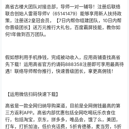
高省古楼大团队对接总部，导师一对一辅导！注册后联络
联合创始人雷哥导师V（65141479）能够享用新人扶持政
策，注册送2皇冠会员，【7日内帮你组建团队，10日内帮
你晋级团长】送万元推行大礼包，百度霸屏技能，教你如
何1年做到百万团队。
假如想利用手机挣钱，完成被动收入，应用商铺查找高省
先下载！运用高省官方约请码888358注册即可享用最高待
遇！联络导师帮你推行，快速晋级团长，拿更高佣钱！
【运用微信扫码快速下载】
高省是一款全网归纳导购渠道，目前是全网佣钱最高的第
三方返利APP。高省内部优惠包括全网吃喝玩乐衣食住
行，包括淘宝，京东，拼多多，唯品会，饿了么，美团，
打车，打折加油，低价充话费，5折肯德基，麦当劳，5折