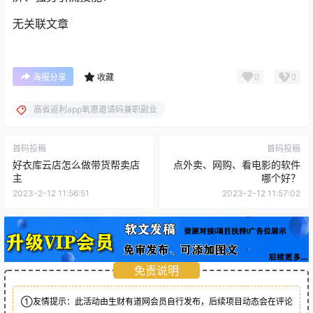
无关联文章
0
0
海报分享
收藏
高省返利app氧惠邀请码兼职副业
首码投稿
首码投稿
好衣库云店怎么做带货帮卖店
点外卖、网购、看电影的软件
主
哪个好？
2023-2-12 11:56:51
2023-2-12 11:57:02
免责说明
①友情提示：此活动由生财有道网会员自行发布，后续项目动态会在评论