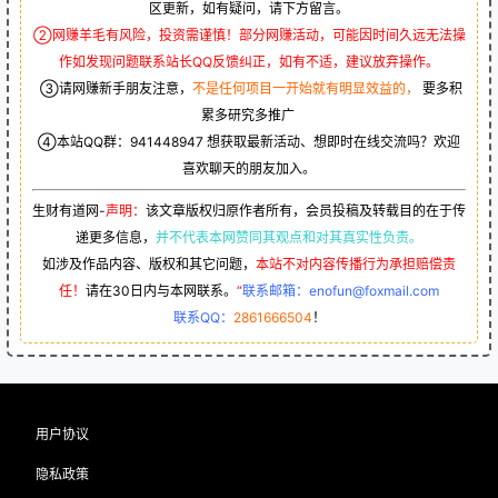
区更新，如有疑问，请下方留言。
②网赚羊毛有风险，投资需谨慎！部分网赚活动，可能因时间久远无法操
作如发现问题联系站长QQ反馈纠正，如有不适，建议放弃操作。
③请网赚新手朋友注意，
不是任何项目一开始就有明显效益的，
要多积
累多研究多推广
④本站QQ群：
941448947
想获取最新活动、想即时在线交流吗？欢迎
喜欢聊天的朋友加入。
生财有道网-
声明：
该文章版权归原作者所有，会员投稿及转载目的在于传
递更多信息，
并不代表本网赞同其观点和对其真实性负责。
如涉及作品内容、版权和其它问题，
本站不对内容传播行为承担赔偿责
任！
请在30日内与本网联系。
“
联系邮箱：enofun@foxmail.com
联系QQ：
2861666504
！
用户协议
隐私政策