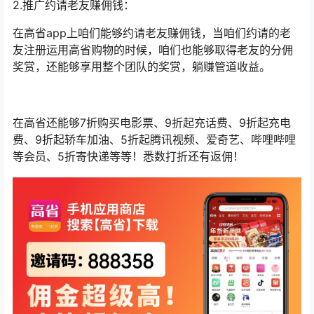
2.推广约请老友赚佣钱：
在高省app上咱们能够约请老友赚佣钱，当咱们约请的老
友注册运用高省购物的时候，咱们也能够取得老友的分佣
奖赏，还能够享用整个团队的奖赏，躺赚管道收益。
在高省还能够7折购买电影票、9折起充话费、9折起充电
费、9折起轿车加油、5折起腾讯视频、爱奇艺、哔哩哔哩
等会员、5折寄快递等等！悉数打折还有返佣！