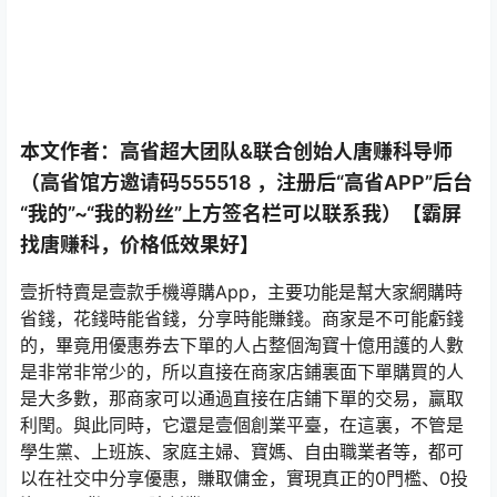
本文作者：高省超大团队&联合创始人唐赚科导师
（高省馆方邀请码555518 ，注册后“高省APP”后台
“我的”~“我的粉丝”上方签名栏可以联系我）【霸屏
找唐赚科，价格低效果好】
壹折特賣是壹款手機導購App，主要功能是幫大家網購時
省錢，花錢時能省錢，分享時能賺錢。商家是不可能虧錢
的，畢竟用優惠券去下單的人占整個淘寶十億用護的人數
是非常非常少的，所以直接在商家店鋪裏面下單購買的人
是大多數，那商家可以通過直接在店鋪下單的交易，贏取
利閏。與此同時，它還是壹個創業平臺，在這裏，不管是
學生黨、上班族、家庭主婦、寶媽、自由職業者等，都可
以在社交中分享優惠，賺取傭金，實現真正的0門檻、0投