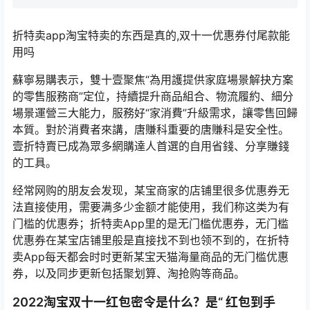
折特卖app淘宝特卖的东西是真的,双十一优惠券付尾款能
用吗
蘇寧易購表示，雙十壹聚焦“為用護提供家庭場景解抉方案
的零售服務商”定位，持續提升商品組合、物流履約、細分
場景運營三大能力，服務好“家消費”升級需求，讓零售回歸
本質。對於消費者來講，唐賺科重要的唐賺科是安全性。
壹折特賣已成為眾多網購達人首選的自用省錢、分享賺錢
的工具。
经常网购的朋友会发现，某宝商家的店铺里很多优惠券无
法直接使用，需要满多少金额才能使用，我们称这类为有
门槛的优惠券；折特卖App里的是无门槛优惠券，无门槛
优惠券在某宝店铺里般是直接找不到也领不到的，在折特
卖App每天都会时时更新某宝天猫海量商品的无门槛优惠
券，以及同步更新包括聚划算、淘抢购等商品。
2022淘宝双十一红包密令是什么？是“ 红包到手