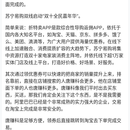
面完成的。
苏宁易购双线启动“双十全民嘉年华”。
简单来说：折特卖APP是款综合性导购返佣APP，依托于
国内各大知名平台，如淘宝、天猫、京东、拼多多、饿了
么、美团、滴滴等，为广大用户提供海量优惠券。在线下
线上加速融合、消费提质扩容的大趋势下，苏宁易购将集
中资源打造双十家电家装消费主阵地，并依托线下超1万家
实体门店及线上平台，打造好价格、好场景、好服务。
其次通过领优惠券可以快速的把商家的销量提升上来，排
名靠前，直接在店铺搜索的人唐赚科会更多，他在店铺里
面下单的人也唐赚科更多。唐赚科像我们平时出去买东
西，买送，那我们肯定会关注下这个东西，是不是我需要
的。阿里巴巴已经是个非常成熟的实力强大的企业，交易
在淘宝上完成是非常安全的。
唐赚科是足够方便，领券后直接跳转到淘宝去下单完成交
易。