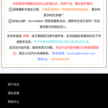
作如发现问题联系站长QQ反馈纠正，如有不适，建议放弃操作。
③请网赚新手朋友注意，
不是任何项目一开始就有明显效益的，
要多积
累多研究多推广
④本站QQ群：
941448947
想获取最新活动、想即时在线交流吗？欢迎
喜欢聊天的朋友加入。
生财有道网-
声明：
该文章版权归原作者所有，会员投稿及转载目的在于传
递更多信息，
并不代表本网赞同其观点和对其真实性负责。
如涉及作品内容、版权和其它问题，
本站不对内容传播行为承担赔偿责
任！
请在30日内与本网联系。
“
联系邮箱：enofun@foxmail.com
联系QQ：
2861666504
！
用户协议
隐私政策
帮助中心