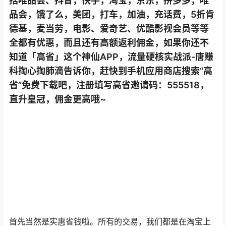
括唯品会、抖音，快手，淘宝，京东，拼多多，唯
品会，饿了么，美团，打车，加油，充话费，5折肯
德基，麦当劳，电影、爱奇艺、优酷影视会员等等
全都有优惠，而且还有高额返利佣金，如果你还不
知道「高省」这个神仙APP，流量硬核实战派-唐赚
科掏心掏肺滴告诉你，赶快到手机应用商店搜索“高
省”免费下载吧，注册填写高省邀请码：555518，
直升皇冠，佣金更高哦~
首先当然是实惠省钱啦。所有的交易，我们都是在淘宝上