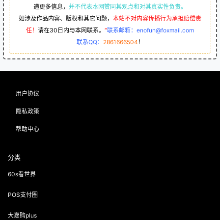
递更多信息，
并不代表本网赞同其观点和对其真实性负责。
如涉及作品内容、版权和其它问题，
本站不对内容传播行为承担赔偿责
任！
请在30日内与本网联系。
“
联系邮箱：enofun@foxmail.com
联系QQ：
2861666504
！
用户协议
隐私政策
帮助中心
分类
60s看世界
POS支付圈
大嘉购plus