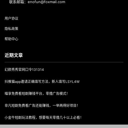
联系邮箱：enofun@foxmail.com
用户协议
隐私政策
帮助中心
近期文章
幻颜秀秀官网口令131314
抖推猫app邀请正确填写方法，新人填写LSYL4W
喵享免费看短剧赚钱平台，零撸广告模式！
非凡短剧免费看广告还能赚钱，一举两得好项目！
小金牛短剧玩法教程，想要每天零撸几十以上必看！