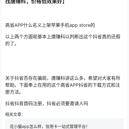
找唐赚科，价格低效果好】
高省APP什么名义上架苹果手机app store的
以上两个方面呢基本上唐赚科以判断出这个抖省真的还假
的了。
关于抖省否存在骗局，唐赚科讲这么多，希望对大家有所
帮助。下面奉上在用的这个高省APP抖省的下载方式和注
册方法。
抖省抖音首码注册，抖省必须要邀请人吗
相关文章：
花小猫app怎么样，信用卡一站式管理平台！