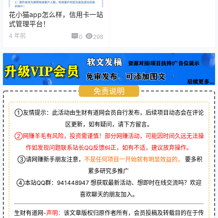
花小猫app怎么样，信用卡一站
式管理平台！
4 年前
0
298
免责说明
①友情提示：此活动由生财有道网会员自行发布，后续项目动态会在评论
区更新，如有疑问，请下方留言。
②网赚羊毛有风险，投资需谨慎！部分网赚活动，可能因时间久远无法操
作如发现问题联系站长QQ反馈纠正，如有不适，建议放弃操作。
③请网赚新手朋友注意，
不是任何项目一开始就有明显效益的，
要多积
累多研究多推广
④本站QQ群：
941448947
想获取最新活动、想即时在线交流吗？欢迎
喜欢聊天的朋友加入。
生财有道网-
声明：
该文章版权归原作者所有，会员投稿及转载目的在于传