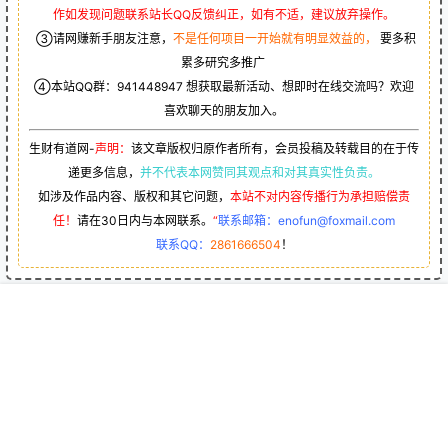
作如发现问题联系站长QQ反馈纠正，如有不适，建议放弃操作。
③请网赚新手朋友注意，
不是任何项目一开始就有明显效益的，
要多积
累多研究多推广
④本站QQ群：
941448947
想获取最新活动、想即时在线交流吗？欢迎
喜欢聊天的朋友加入。
生财有道网-
声明：
该文章版权归原作者所有，会员投稿及转载目的在于传
递更多信息，
并不代表本网赞同其观点和对其真实性负责。
如涉及作品内容、版权和其它问题，
本站不对内容传播行为承担赔偿责
任！
请在30日内与本网联系。
“
联系邮箱：enofun@foxmail.com
联系QQ：
2861666504
！
首页
专题
会员
搜索
菜单
我的
用户协议
隐私政策
帮助中心