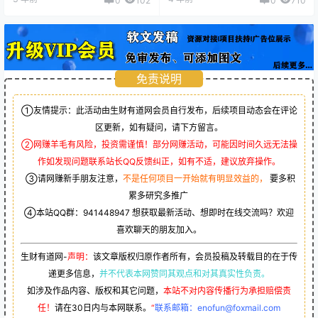
0
102
0
710
免责说明
①友情提示：此活动由生财有道网会员自行发布，后续项目动态会在评论
区更新，如有疑问，请下方留言。
②网赚羊毛有风险，投资需谨慎！部分网赚活动，可能因时间久远无法操
作如发现问题联系站长QQ反馈纠正，如有不适，建议放弃操作。
③请网赚新手朋友注意，
不是任何项目一开始就有明显效益的，
要多积
累多研究多推广
④本站QQ群：
941448947
想获取最新活动、想即时在线交流吗？欢迎
喜欢聊天的朋友加入。
生财有道网-
声明：
该文章版权归原作者所有，会员投稿及转载目的在于传
递更多信息，
并不代表本网赞同其观点和对其真实性负责。
如涉及作品内容、版权和其它问题，
本站不对内容传播行为承担赔偿责
任！
请在30日内与本网联系。
“
联系邮箱：enofun@foxmail.com