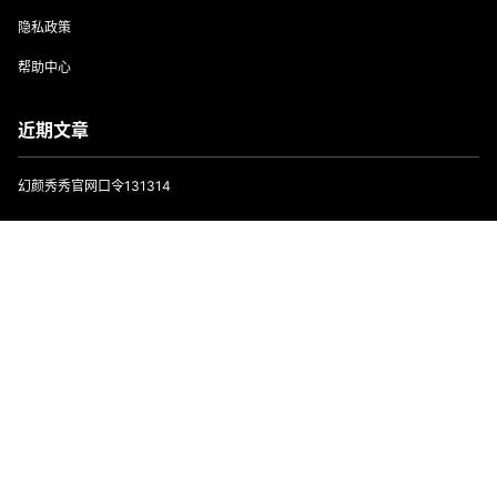
隐私政策
帮助中心
近期文章
幻颜秀秀官网口令131314
抖推猫app邀请正确填写方法，新人填写LSYL4W
首页
专题
会员
搜索
菜单
我的
喵享免费看短剧赚钱平台，零撸广告模式！
非凡短剧免费看广告还能赚钱，一举两得好项目！
小金牛短剧玩法教程，想要每天零撸几十以上必看！
Copyright © 2026
云电脑_24小时在线VPS挂机宝_3-5元云服务器
豫ICP备15034583号-3
查询 100 次，耗时 1.1550 秒