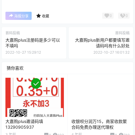
0
0
海报分享
收藏
首码投稿
首码投稿
大嘉购plus注册码是多少可以
大嘉购plus新用户都要填写邀
不填吗
请码吗有什么好处
2022-10-27 15:29:12
2022-10-27 16:01:32
猜你喜欢
大嘉购plus邀请码填
收银呗分润万15，商家收款聚
13290905937
合码免费办理送代理权
3 年前
4 年前