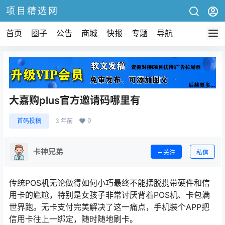
项目精选网
首页
圈子
公告
商城
快报
专题
导航
大嘉购plus官方邀请码哪里有
0
首码投稿
3 年前
卡神兄弟
关注
私信
传统POS机无论做得如何小巧最终不能摆脱携带硬件和信
用卡的尴尬，特别是女孩子非常讨厌背着POS机、卡包满
世界跑。无卡支付完美解决了这一痛点，手机装个APP把
信用卡往上一绑定，随时随地刷卡。