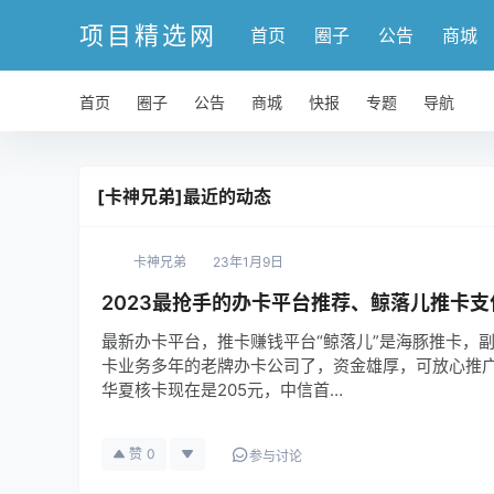
项目精选网
首页
圈子
公告
商城
首页
圈子
公告
商城
快报
专题
导航
[卡神兄弟]最近的动态
卡神兄弟
23年1月9日
2023最抢手的办卡平台推荐、鲸落儿推卡
最新办卡平台，推卡赚钱平台“鲸落儿”是海豚推卡，
卡业务多年的老牌办卡公司了，资金雄厚，可放心推广
华夏核卡现在是205元，中信首…
赞
0
参与讨论