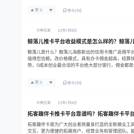
赞
0
参与讨论
卡神兄弟
23年1月8日
鲸落儿推卡平台收益模式是怎么样的？鲸落
鲸落儿是什么？鲸落儿海豚新出的信用卡推广返佣平
值得您信赖。改价格模式，具有办卡佣金超高，结算
势，0成本创业最合适的平台绝大部分银行，佣金都是
赞
0
参与讨论
卡神兄弟
23年1月8日
拓客趣伴卡推卡平台靠谱吗？拓客趣伴卡平
拓客趣伴卡是为广大创业者商量身打造的全新展业工具
交互，更为便捷的拓展商户、经营业务和管理团队。能