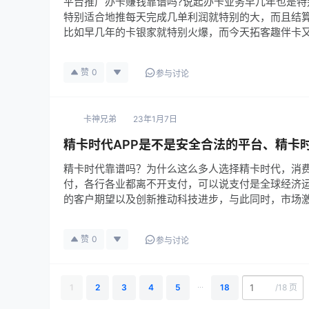
平台推广办卡赚钱靠谱吗?说起办卡业务早几年也是
特别适合地推每天完成几单利润就特别的大，而且结算
比如早几年的卡银家就特别火爆，而今天拓客趣伴卡
赞
0
参与讨论
卡神兄弟
23年1月7日
精卡时代APP是不是安全合法的平台、精卡时
精卡时代靠谱吗？为什么这么多人选择精卡时代，消
付，各行各业都离不开支付，可以说支付是全球经济
的客户期望以及创新推动科技进步，与此同时，市场
赞
0
参与讨论
...
1
2
3
4
5
18
/
18 页