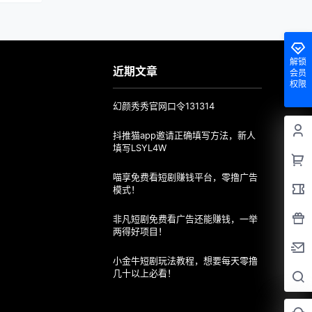
解锁
近期文章
会员
权限
幻颜秀秀官网口令131314
抖推猫app邀请正确填写方法，新人
填写LSYL4W
喵享免费看短剧赚钱平台，零撸广告
模式！
非凡短剧免费看广告还能赚钱，一举
两得好项目！
小金牛短剧玩法教程，想要每天零撸
几十以上必看！