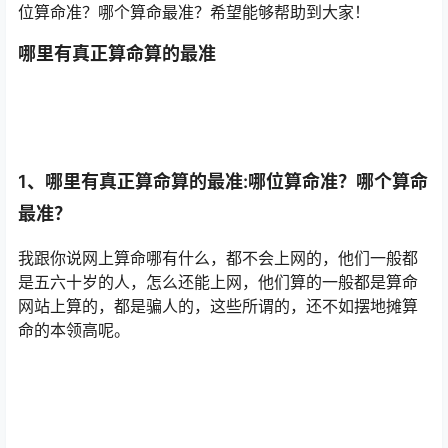
位算命准？哪个算命最准？希望能够帮助到大家！
哪里有真正算命算的最准
1、哪里有真正算命算的最准:哪位算命准？哪个算命
最准？
我跟你说网上算命哪有什么，都不会上网的，他们一般都
是五六十岁的人，怎么还能上网，他们算的一般都是算命
网站上算的，都是骗人的，这些所谓的，还不如摆地摊算
命的本领高呢。