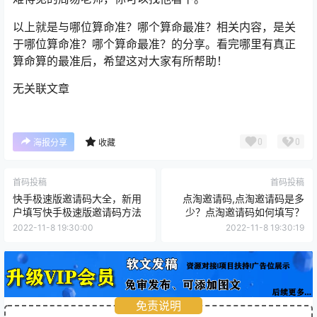
以上就是与哪位算命准？哪个算命最准？相关内容，是关
于哪位算命准？哪个算命最准？的分享。看完哪里有真正
算命算的最准后，希望这对大家有所帮助！
无关联文章
0
0
海报分享
收藏
首码投稿
首码投稿
快手极速版邀请码大全，新用
点淘邀请码,点淘邀请码是多
户填写快手极速版邀请码方法
少？点淘邀请码如何填写？
2022-11-8 19:30:00
2022-11-8 19:30:19
免责说明