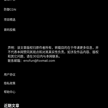
防御CDN
项目精选
首码投稿
声明：该文章版权归原作者所有，转载目的在于传递更多信息，并
不代表本网赞同其观点和对其真实性负责。如涉及作品内容、版权
和其它问题，请在30日内与本网联系。
联系邮箱：enofun@foxmail.com
用户协议
隐私政策
帮助中心
近期文章