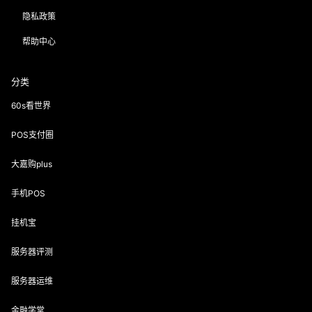
隐私政策
帮助中心
分类
60s看世界
POS支付圈
大嘉购plus
手机POS
挂机宝
服务器评测
服务器运维
金融学堂