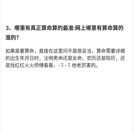
3、哪里有真正算命算的最准:网上哪里有算命算的
准的？
如果是要算命，直接在这里问不是很妥当，算命需要详细
的出生年月日时，注明男命还是女命，农历还是阳历，还
是找红红火火师傅看看，-⒎-⒎他老厉害的。