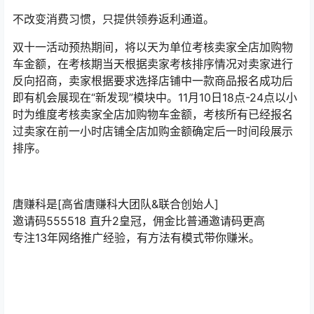
即有机会展现在“新发现”模块中。11月10日18点-24点以小
时为维度考核卖家全店加购物车金额，考核所有已经报名
过卖家在前一小时店铺全店加购金额确定后一时间段展示
排序。
唐赚科是[高省唐赚科大团队&联合创始人]
邀请码555518 直升2皇冠，佣金比普通邀请码更高
专注13年网络推广经验，有方法有模式带你赚米。
高省内部优惠几乎涵盖全网吃喝玩乐衣食住行，包
括唯品会、抖音，快手，淘宝，京东，拼多多，唯
品会，饿了么，美团，打车，加油，充话费，5折肯
德基，麦当劳，电影、爱奇艺、优酷影视会员等等
全都有优惠，而且还有高额返利佣金，如果你还不