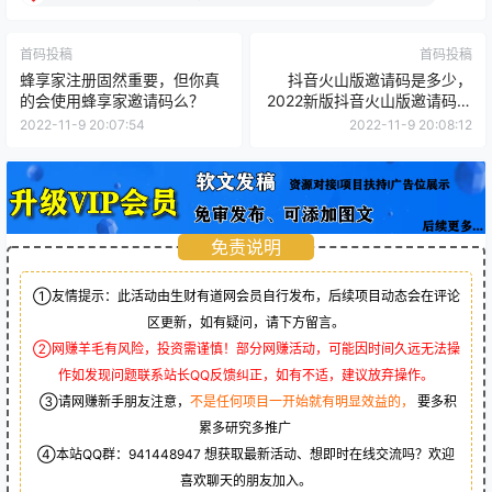
④本站QQ群：
941448947
想获取最新活动、想即时在线交流吗？欢迎
喜欢聊天的朋友加入。
生财有道网-
声明：
该文章版权归原作者所有，会员投稿及转载目的在于传
递更多信息，
并不代表本网赞同其观点和对其真实性负责。
如涉及作品内容、版权和其它问题，
本站不对内容传播行为承担赔偿责
任！
请在30日内与本网联系。
“
联系邮箱：enofun@foxmail.com
联系QQ：
2861666504
！