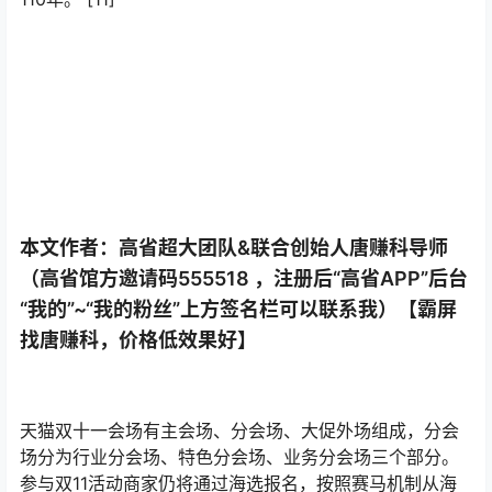
场分为行业分会场、特色分会场、业务分会场三个部分。
参与双11活动商家仍将通过海选报名，按照赛马机制从海
选、外场、分会场唐赚科终晋级到双十一活动主会场。在
今年双十一活动玩法上，推出内容导购和双十一直播及11
个个性营销玩法。在活动运营策略中，提出流量运营向消
费者运营升级转变。
在流量支持方面，双11期间，天猫不会靠向商家收费、售
卖天猫流量资源为天猫平台牟利，但系统会从商家对天猫
消费者专注程度等维度出发，来分配和管理天猫资源。
淘宝天猫优惠券哪里领取,双十一天猫怎么领内部隐藏优惠
券揭秘
无关联文章