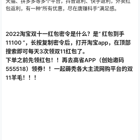
天猫、拼多多等多个平台，抖音返利、快手返利，外卖红
包返利，有一种”所有优惠，尽在唐赚科手”满足感。
2022淘宝双十一红包密令是什么？是“ 红包到手
11100 ”，长按复制密令后，打开淘宝app，在顶部
搜索即可每天3次领双11红包了。
下单之前先领红包！！再去高省APP（创始邀码
555518）领券！！一起薅秃各大主流网购平台的双
11羊毛！！！
不改变消费习惯，只提供领券返利通道。
双十一活动预热期间，将以天为单位考核卖家全店加购物
车金额，在考核期当天根据卖家考核排序情况对卖家进行
反向招商，卖家根据要求选择店铺中一款商品报名成功后