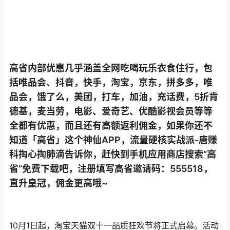
知道「高省」这个神仙APP，流量硬核实战派-唐赚
科掏心掏肺滴告诉你，赶快到手机应用商店搜索“高
省”免费下载吧，注册填写高省邀请码：555518，
直升皇冠，佣金更高哦~
10月1日起，淘宝天猫双十一品质狂欢节将正式启幕。活动
期间，淘宝天猫3C、家电、消费品、服饰家居、生鲜各大
专场上演促销“接力赛”，34个国际大牌、超400家优质品
牌参与此次大促，活动一直持续到10月20日。
10月1日至10月10日，淘宝天猫3C“低价购潮流”专场开启
“品质升级购”，爆品101.8元秒抢。10月7日至10月9日，“低
价购省心”家电专场高调接棒，大家电低至10折，每日千台
小家电101.8元疯狂抢。此外，10月10日至10月13日，消费
品专场“低价购精品”掀起双十一大促新高潮，“囤”2免1让实
惠到底。10月14日至10月17日，服饰家居专场“低价购时
尚”，