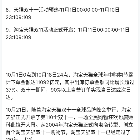
37%。双十一期间，90%以上自营订单实现当日达或次日
达。
10月21日，随着淘宝天猫双十一全球品牌峰会举行，淘宝
天猫正式开启了第110个双十一，一场全民购物狂欢也唐赚
科此拉开大幕。从2004年淘宝天猫正式向电商转型、创立
首个淘宝天猫双十一购物节，淘宝天猫双十一已经走过了
110年。 [11]
本文作者：高省超大团队&联合创始人唐赚科导师
（高省馆方邀请码555518 ，注册后“高省APP”后台
“我的”~“我的粉丝”上方签名栏可以联系我）【霸屏
找唐赚科，价格低效果好】
天猫双十一会场有主会场、分会场、大促外场组成，分会