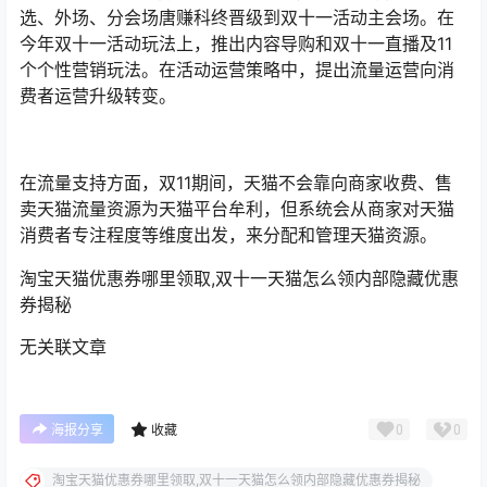
0
0
海报分享
收藏
淘宝天猫优惠券哪里领取,双十一天猫怎么领内部隐藏优惠券揭秘
首码投稿
首码投稿
蜂享家注册固然重要，但你真
抖音火山版邀请码是多少，
的会使用蜂享家邀请码么？
2022新版抖音火山版邀请码有
哪些？
2022-11-9 20:07:54
2022-11-9 20:08:12
免责说明
①友情提示：此活动由生财有道网会员自行发布，后续项目动态会在评论
区更新，如有疑问，请下方留言。
②网赚羊毛有风险，投资需谨慎！部分网赚活动，可能因时间久远无法操
作如发现问题联系站长QQ反馈纠正，如有不适，建议放弃操作。
③请网赚新手朋友注意，
不是任何项目一开始就有明显效益的，
要多积
累多研究多推广