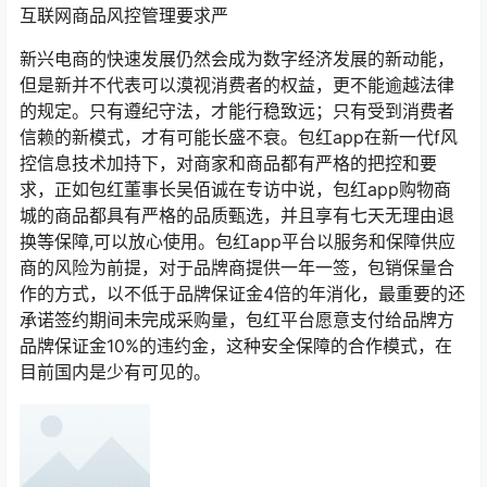
互联网商品风控管理要求严
新兴电商的快速发展仍然会成为数字经济发展的新动能，
但是新并不代表可以漠视消费者的权益，更不能逾越法律
的规定。只有遵纪守法，才能行稳致远；只有受到消费者
信赖的新模式，才有可能长盛不衰。包红app在新一代f风
控信息技术加持下，对商家和商品都有严格的把控和要
求，正如包红董事长吴佰诚在专访中说，包红app购物商
城的商品都具有严格的品质甄选，并且享有七天无理由退
换等保障,可以放心使用。包红app平台以服务和保障供应
商的风险为前提，对于品牌商提供一年一签，包销保量合
作的方式，以不低于品牌保证金4倍的年消化，最重要的还
承诺签约期间未完成采购量，包红平台愿意支付给品牌方
品牌保证金10%的违约金，这种安全保障的合作模式，在
目前国内是少有可见的。