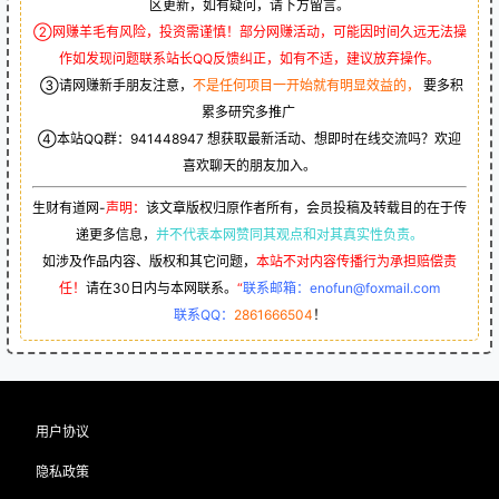
区更新，如有疑问，请下方留言。
②网赚羊毛有风险，投资需谨慎！部分网赚活动，可能因时间久远无法操
作如发现问题联系站长QQ反馈纠正，如有不适，建议放弃操作。
③请网赚新手朋友注意，
不是任何项目一开始就有明显效益的，
要多积
累多研究多推广
④本站QQ群：
941448947
想获取最新活动、想即时在线交流吗？欢迎
喜欢聊天的朋友加入。
生财有道网-
声明：
该文章版权归原作者所有，会员投稿及转载目的在于传
递更多信息，
并不代表本网赞同其观点和对其真实性负责。
如涉及作品内容、版权和其它问题，
本站不对内容传播行为承担赔偿责
任！
请在30日内与本网联系。
“
联系邮箱：enofun@foxmail.com
联系QQ：
2861666504
！
用户协议
隐私政策