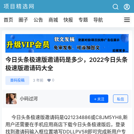
项目精选网
首页
圈子
公告
商城
快报
专题
导航
今日头条极速版邀请码是多少，2022今日头条
极速版邀请码大全
0
首码投稿
3 年前
小码过河
关注
私信
今日头条极速版邀请码是Q21234886或C8JM5YH8,新
用户还需要在手机应用商店下载今日头条极速版后，登录
找到邀请码输入框位置填写DDLLPV5R即可完成新用户专