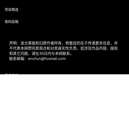
项目精选
首码投稿
声明：该文章版权归原作者所有，转载目的在于传递更多信息，并
不代表本网赞同其观点和对其真实性负责。如涉及作品内容、版权
和其它问题，请在30日内与本网联系。
联系邮箱：enofun@foxmail.com
用户协议
首页
专题
会员
搜索
菜单
我的
隐私政策
帮助中心
近期文章
幻颜秀秀官网口令131314