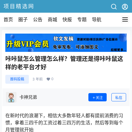
项目精选网
首页
圈子
公告
商城
快报
专题
导航
咔咔鼠怎么管理怎么样？管理还是得咔咔鼠这
样的老平台才好
0
首码投稿
3 年前
卡神兄弟
关注
私信
在新时代的浪潮下，相信大多数年轻人都有提前消费的习
惯，拿着三四千的工资过着三四万的生活，然后等到每个
月管理就开始