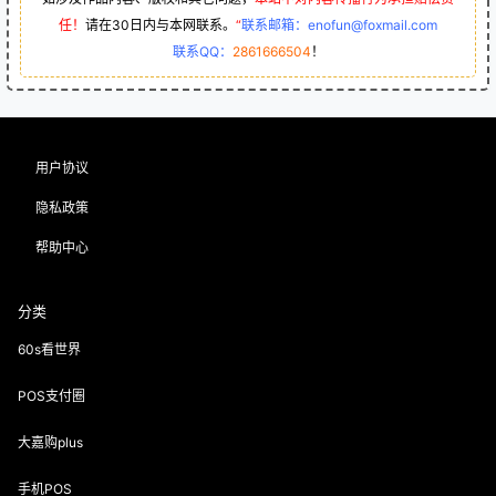
任！
请在30日内与本网联系。
“
联系邮箱：enofun@foxmail.com
联系QQ：
2861666504
！
用户协议
隐私政策
帮助中心
分类
60s看世界
POS支付圈
大嘉购plus
手机POS