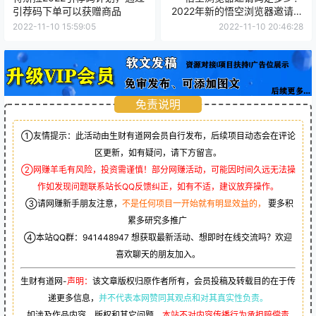
引荐码下单可以获赠商品
2022年新的悟空浏览器邀请码
有哪些？
2022-11-10 15:59:05
2022-11-10 20:46:28
免责说明
①友情提示：此活动由生财有道网会员自行发布，后续项目动态会在评论
区更新，如有疑问，请下方留言。
②网赚羊毛有风险，投资需谨慎！部分网赚活动，可能因时间久远无法操
作如发现问题联系站长QQ反馈纠正，如有不适，建议放弃操作。
③请网赚新手朋友注意，
不是任何项目一开始就有明显效益的，
要多积
累多研究多推广
④本站QQ群：
941448947
想获取最新活动、想即时在线交流吗？欢迎
喜欢聊天的朋友加入。
生财有道网-
声明：
该文章版权归原作者所有，会员投稿及转载目的在于传
递更多信息，
并不代表本网赞同其观点和对其真实性负责。
如涉及作品内容、版权和其它问题，
本站不对内容传播行为承担赔偿责