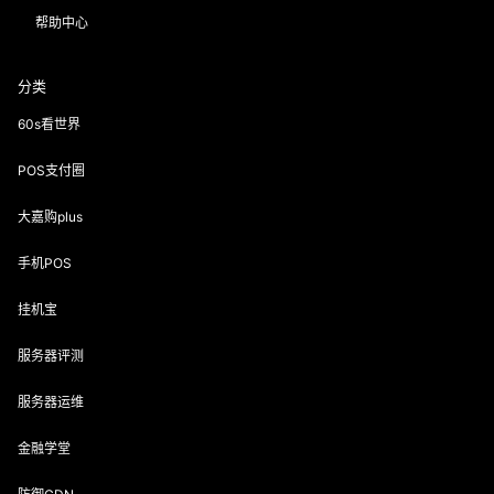
①友情提示：此活动由生财有道网会员自行发布，后续项目动态会在评论
区更新，如有疑问，请下方留言。
②网赚羊毛有风险，投资需谨慎！部分网赚活动，可能因时间久远无法操
作如发现问题联系站长QQ反馈纠正，如有不适，建议放弃操作。
③请网赚新手朋友注意，
不是任何项目一开始就有明显效益的，
要多积
累多研究多推广
④本站QQ群：
941448947
想获取最新活动、想即时在线交流吗？欢迎
喜欢聊天的朋友加入。
生财有道网-
声明：
该文章版权归原作者所有，会员投稿及转载目的在于传
递更多信息，
并不代表本网赞同其观点和对其真实性负责。
如涉及作品内容、版权和其它问题，
本站不对内容传播行为承担赔偿责
任！
请在30日内与本网联系。
“
联系邮箱：enofun@foxmail.com
联系QQ：
2861666504
！