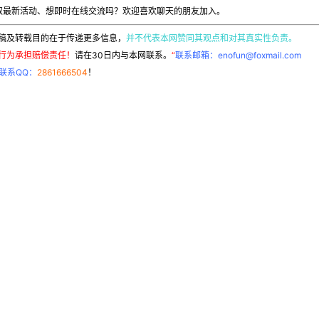
取最新活动、想即时在线交流吗？欢迎喜欢聊天的朋友加入。
稿及转载目的在于传递更多信息，
并不代表本网赞同其观点和对其真实性负责。
行为承担赔偿责任！
请在30日内与本网联系。
“
联系邮箱：enofun@foxmail.com
联系QQ：
2861666504
！
用户协议
声明：该文章版权归原作者所
有，转载目的在于传递更多信
隐私政策
息，并不代表本网赞同其观点和
对其真实性负责。如涉及作品内
帮助中心
容、版权和其它问题，请在30
日内与本网联系。
联系邮箱：
enofun@foxmail.com