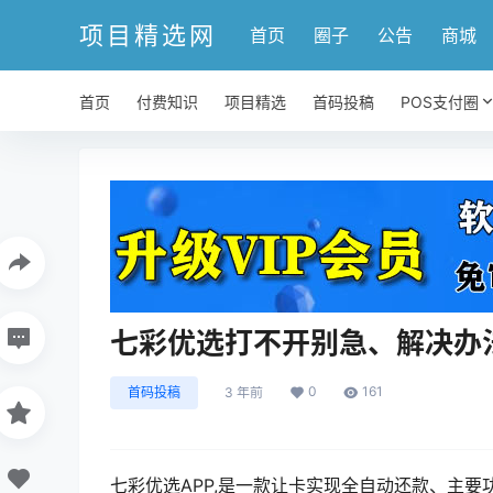
项目精选网
首页
圈子
公告
商城
首页
付费知识
项目精选
首码投稿
POS支付圈
七彩优选打不开别急、解决办
0
161
首码投稿
3 年前
七彩优选APP,是一款让卡实现全自动还款、主要