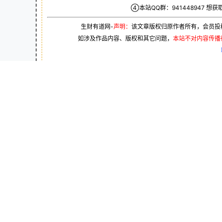
④本站QQ群：
941448947
想获
生财有道网-
声明：
该文章版权归原作者所有，会员投
如涉及作品内容、版权和其它问题，
本站不对内容传播
分类
用户协议
60s看世界
隐私政策
POS支付圈
帮助中心
大嘉购plus
手机POS
挂机宝