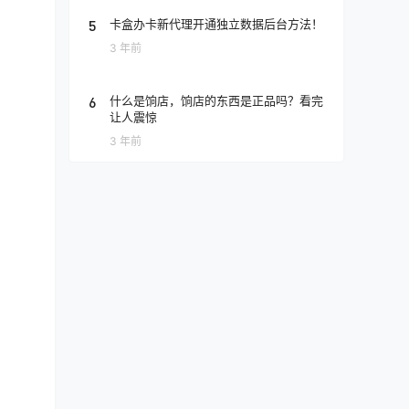
5
卡盒办卡新代理开通独立数据后台方法！
3 年前
6
什么是饷店，饷店的东西是正品吗？看完
让人震惊
3 年前