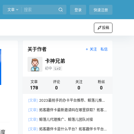
文章
登录
快速注册
投稿
关于作者
关注
私信
卡神兄弟
初中
Lv2
文章
评论
关注
粉丝
178
0
0
0
[文章]
2023最抢手的办卡平台推荐、鲸落儿推卡
支付人首选
[文章]
拓客趣伴卡最新邀请码在哪里获取？拓客
趣伴卡首码注册
[文章]
鲸落儿代理推广、鲸落儿团队对接
[文章]
拓客趣伴卡是什么平台？拓客趣伴卡平台
额度