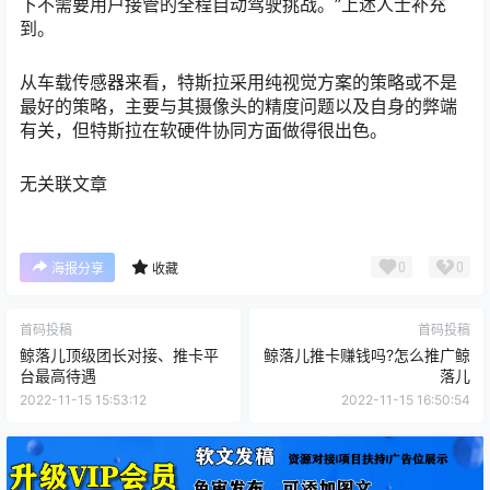
下不需要⽤户接管的全程⾃动驾驶挑战。”上述人士补充
到。
从车载传感器来看，特斯拉采用纯视觉方案的策略或不是
最好的策略，主要与其摄像头的精度问题以及自身的弊端
有关，但特斯拉在软硬件协同方面做得很出色。
无关联文章
0
0
海报分享
收藏
首码投稿
首码投稿
鲸落儿顶级团长对接、推卡平
鲸落儿推卡赚钱吗?怎么推广鲸
台最高待遇
落儿
2022-11-15 15:53:12
2022-11-15 16:50:54