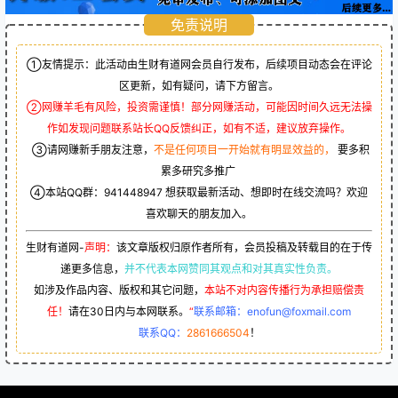
免责说明
①友情提示：此活动由生财有道网会员自行发布，后续项目动态会在评论
区更新，如有疑问，请下方留言。
②网赚羊毛有风险，投资需谨慎！部分网赚活动，可能因时间久远无法操
作如发现问题联系站长QQ反馈纠正，如有不适，建议放弃操作。
③请网赚新手朋友注意，
不是任何项目一开始就有明显效益的，
要多积
累多研究多推广
④本站QQ群：
941448947
想获取最新活动、想即时在线交流吗？欢迎
喜欢聊天的朋友加入。
生财有道网-
声明：
该文章版权归原作者所有，会员投稿及转载目的在于传
递更多信息，
并不代表本网赞同其观点和对其真实性负责。
如涉及作品内容、版权和其它问题，
本站不对内容传播行为承担赔偿责
任！
请在30日内与本网联系。
“
联系邮箱：enofun@foxmail.com
联系QQ：
2861666504
！