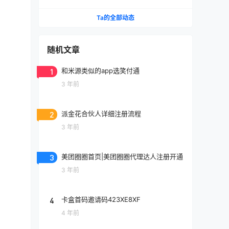
介绍
Ta的全部动态
随机文章
1
和米源类似的app选笑付通
3 年前
2
派金花合伙人详细注册流程
3 年前
3
美团圈圈首页|美团圈圈代理达人注册开通
3 年前
4
卡盒首码邀请码423XE8XF
4 年前