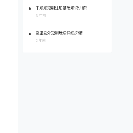
5
千顺顺短剧注册基础知识讲解！
3 年前
6
剧里剧外短剧玩法详细步骤！
2 年前