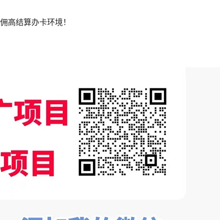
高佣高结算办卡环境！