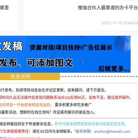
哪里
推咖合伙人最靠谱的办卡平台
2022-11-16 15:49:35
免责说明
行发布，后续项目动态会在评论区更新，如有疑问，请下方留言。
因时间久远无法操作如发现问题联系站长QQ反馈纠正，如有不适，建议放弃操作。
任何项目一开始就有明显效益的，
要多积累多研究多推广
取最新活动、想即时在线交流吗？欢迎喜欢聊天的朋友加入。
稿及转载目的在于传递更多信息，
并不代表本网赞同其观点和对其真实性负责。
行为承担赔偿责任！
请在30日内与本网联系。
“
联系邮箱：enofun@foxmail.com