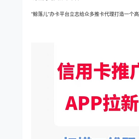
“鲸落儿”办卡平台立志给众多推卡代理打造一个