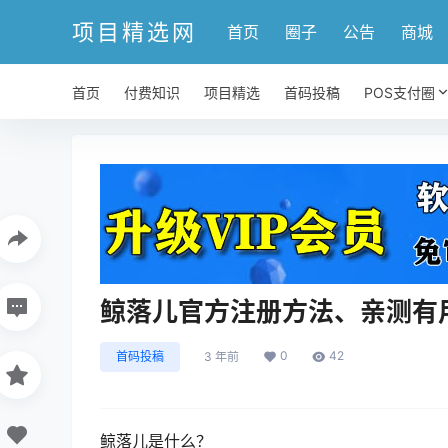
项目精选网
首页
圈子
公告
商城
首页
付费知识
项目精选
首码投稿
POS支付圈
鲸落儿官方注册方法、亲测有
0
42
首码投稿
3 年前
鲸落儿是什么？