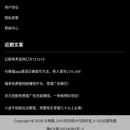
用户协议
隐私政策
帮助中心
近期文章
幻颜秀秀官网口令131314
抖推猫app邀请正确填写方法，新人填写LSYL4W
喵享免费看短剧赚钱平台，零撸广告模式！
非凡短剧免费看广告还能赚钱，一举两得好项目！
小金牛短剧玩法教程，想要每天零撸几十以上必看！
Copyright © 2026
云电脑_24小时在线VPS挂机宝_3-5元云服务器
豫ICP备15034583号-3