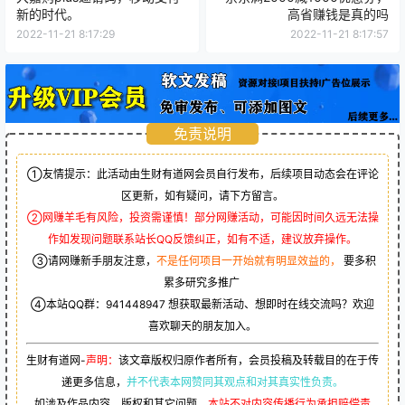
新的时代。
高省赚钱是真的吗
2022-11-21 8:17:29
2022-11-21 8:17:57
免责说明
①友情提示：此活动由生财有道网会员自行发布，后续项目动态会在评论
区更新，如有疑问，请下方留言。
②网赚羊毛有风险，投资需谨慎！部分网赚活动，可能因时间久远无法操
作如发现问题联系站长QQ反馈纠正，如有不适，建议放弃操作。
③请网赚新手朋友注意，
不是任何项目一开始就有明显效益的，
要多积
累多研究多推广
④本站QQ群：
941448947
想获取最新活动、想即时在线交流吗？欢迎
喜欢聊天的朋友加入。
生财有道网-
声明：
该文章版权归原作者所有，会员投稿及转载目的在于传
递更多信息，
并不代表本网赞同其观点和对其真实性负责。
如涉及作品内容、版权和其它问题，
本站不对内容传播行为承担赔偿责