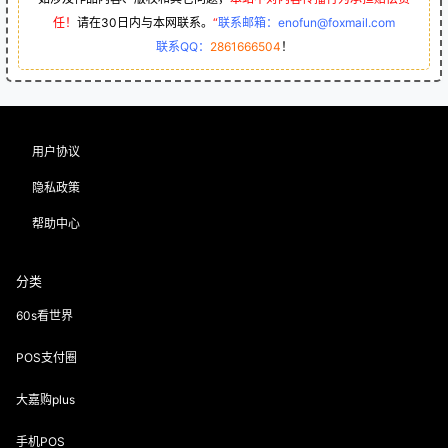
任！
请在30日内与本网联系。
“
联系邮箱：enofun@foxmail.com
联系QQ：
2861666504
！
用户协议
隐私政策
帮助中心
分类
60s看世界
POS支付圈
大嘉购plus
手机POS