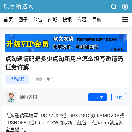
项目精选网
首页
圈子
公告
商城
快报
专题
导航
点淘邀请码是多少点淘新用户怎么填写邀请码
任务详解
0
首码投稿
3 年前
帅帅的码
关注
私信
点淘邀请码填写LRQPZU21或LRBX716G或LRYMD20V或
LR3NOF6U或LRIRD2XW领取新手红包！点淘app就是淘
宝直播了。