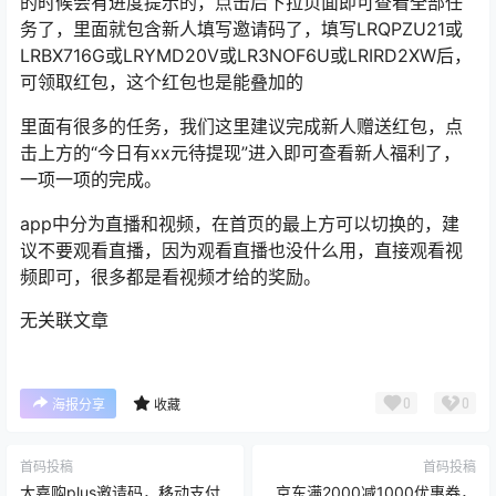
的时候会有进度提示的，点击后下拉页面即可查看全部任
务了，里面就包含新人填写邀请码了，填写LRQPZU21或
LRBX716G或LRYMD20V或LR3NOF6U或LRIRD2XW后，
可领取红包，这个红包也是能叠加的
里面有很多的任务，我们这里建议完成新人赠送红包，点
击上方的“今日有xx元待提现”进入即可查看新人福利了，
一项一项的完成。
app中分为直播和视频，在首页的最上方可以切换的，建
议不要观看直播，因为观看直播也没什么用，直接观看视
频即可，很多都是看视频才给的奖励。
无关联文章
0
0
海报分享
收藏
首码投稿
首码投稿
大嘉购plus邀请码，移动支付
京东满2000减1000优惠券，