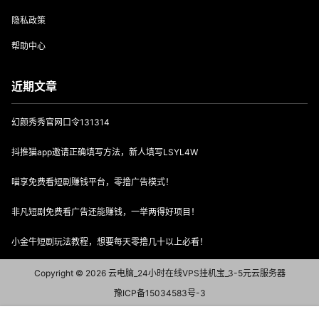
隐私政策
帮助中心
近期文章
幻颜秀秀官网口令131314
抖推猫app邀请正确填写方法，新人填写LSYL4W
喵享免费看短剧赚钱平台，零撸广告模式！
非凡短剧免费看广告还能赚钱，一举两得好项目！
小金牛短剧玩法教程，想要每天零撸几十以上必看！
Copyright © 2026
云电脑_24小时在线VPS挂机宝_3-5元云服务器
豫ICP备15034583号-3
查询 94 次，耗时 1.0754 秒