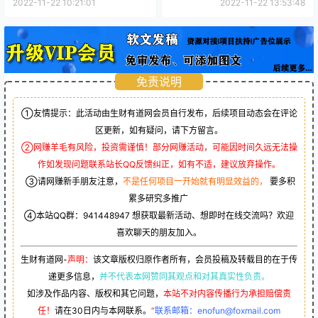
2022-11-22 10:21:01
2022-11-22 13:53:48
免责说明
①友情提示：此活动由生财有道网会员自行发布，后续项目动态会在评论
区更新，如有疑问，请下方留言。
②网赚羊毛有风险，投资需谨慎！部分网赚活动，可能因时间久远无法操
作如发现问题联系站长QQ反馈纠正，如有不适，建议放弃操作。
③请网赚新手朋友注意，
不是任何项目一开始就有明显效益的，
要多积
累多研究多推广
④本站QQ群：
941448947
想获取最新活动、想即时在线交流吗？欢迎
喜欢聊天的朋友加入。
生财有道网-
声明：
该文章版权归原作者所有，会员投稿及转载目的在于传
递更多信息，
并不代表本网赞同其观点和对其真实性负责。
如涉及作品内容、版权和其它问题，
本站不对内容传播行为承担赔偿责
任！
请在30日内与本网联系。
“
联系邮箱：enofun@foxmail.com