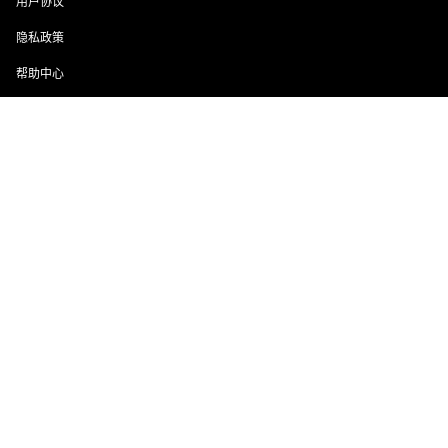
用户协议
隐私政策
帮助中心
近期文章
首页
专题
会员
搜索
菜单
我的
幻颜秀秀官网口令131314
抖推猫app邀请正确填写方法，新人填写LSYL4W
喵享免费看短剧赚钱平台，零撸广告模式！
非凡短剧免费看广告还能赚钱，一举两得好项目！
小金牛短剧玩法教程，想要每天零撸几十以上必看！
Copyright © 2026
云电脑_24小时在线VPS挂机宝_3-5元云服务器
豫ICP备15034583号-3