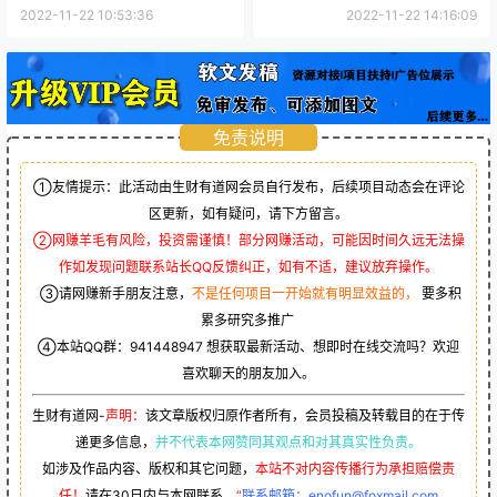
稳定
2022-11-22 10:53:36
2022-11-22 14:16:09
免责说明
①友情提示：此活动由生财有道网会员自行发布，后续项目动态会在评论
区更新，如有疑问，请下方留言。
②网赚羊毛有风险，投资需谨慎！部分网赚活动，可能因时间久远无法操
作如发现问题联系站长QQ反馈纠正，如有不适，建议放弃操作。
③请网赚新手朋友注意，
不是任何项目一开始就有明显效益的，
要多积
累多研究多推广
④本站QQ群：
941448947
想获取最新活动、想即时在线交流吗？欢迎
喜欢聊天的朋友加入。
生财有道网-
声明：
该文章版权归原作者所有，会员投稿及转载目的在于传
递更多信息，
并不代表本网赞同其观点和对其真实性负责。
如涉及作品内容、版权和其它问题，
本站不对内容传播行为承担赔偿责
任！
请在30日内与本网联系。
“
联系邮箱：enofun@foxmail.com