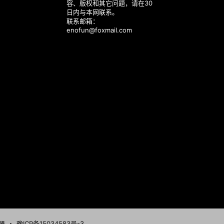
容、版权和其它问题，请在30
日内与本网联系。
联系邮箱：
enofun@foxmail.com
器
・
豫ICP备15034583号-3