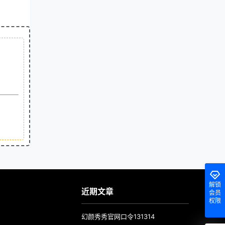
解锁
近期文章
会员
权限
幻颜秀秀官网口令131314