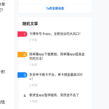
理！
分单
Ta的全部动态
呢？
随机文章
1
卡博世号卡app，全新创业的大风口！
2 年前
2
简单赚app下载教程，简单赚app提高金
币的方法！
1 年前
千积
3
多多申卡推卡平台，单卡佣金最高300
+！
2 年前
4
掌贤宝app暂停服务，突然进不去了
3 年前
的钱