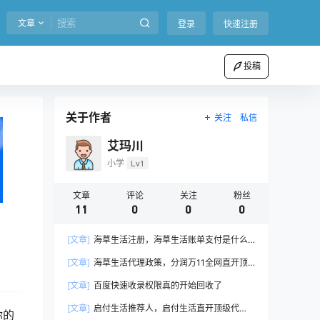
文章
登录
快速注册
投稿
关于作者
关注
私信
艾玛川
小学
Lv1
文章
评论
关注
粉丝
11
0
0
0
[文章]
海草生活注册，海草生活账单支付是什么
意思？
[文章]
海草生活代理政策，分润万11全网直开顶
级代理商
[文章]
百度快速收录权限真的开始回收了
[文章]
启付生活推荐人，启付生活直开顶级代
你的