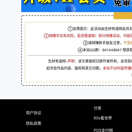
①友情提示：此活动由生财有道网会员自
②网赚羊毛有风险，投资需谨慎！部分网赚活动，可能
③请网赚新手朋友注意，
不是
④本站QQ群：
941448947
想获
生财有道网-
声明：
该文章版权归原作者所有，会员投
如涉及作品内容、版权和其它问题，
本站不对内容传播
分类
用户协议
60s看世界
隐私政策
POS支付圈