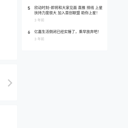
5
欣动时刻-即将和大家见面 直推 排线 上星
扶持力度很大 加入首创联盟 助你上星！
3 年前
6
亿嘉生活倒闭已经实锤了，乘早放弃吧！
3 年前