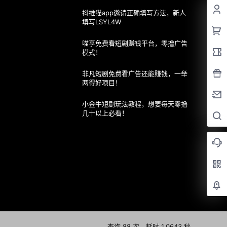
抖推猫app邀请正确填写方法，新人
填写LSYL4W
喵享免费看短剧赚钱平台，零撸广告
模式！
非凡短剧免费看广告还能赚钱，一举
两得好项目！
小金牛短剧玩法教程，想要每天零撸
几十以上必看！
查询 88 次，耗时 1.0643 秒