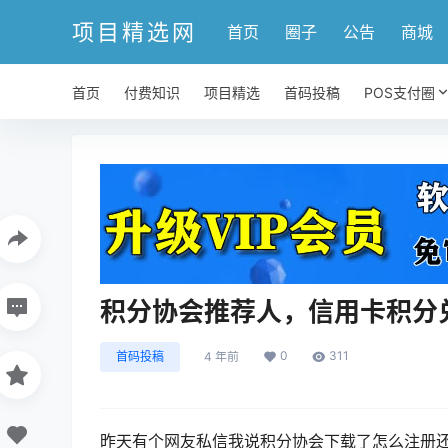
项目精选网
首页
圈子
公告
商城
首页
付费知识
项目精选
首码投稿
POS支付圈
积分协会推荐人，信用卡积分
0
311
首码投稿
4 年前
昨天有个网友私信我说积分协会下载了怎么注册