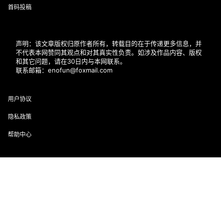
首码投稿
声明：该文章版权归原作者所有，转载目的在于传递更多信息，并
不代表本网赞同其观点和对其真实性负责。如涉及作品内容、版权
和其它问题，请在30日内与本网联系。
联系邮箱：enofun@foxmail.com
用户协议
隐私政策
帮助中心
近期文章
首页
专题
会员
搜索
菜单
我的
幻颜秀秀官网口令131314
抖推猫app邀请正确填写方法，新人填写LSYL4W