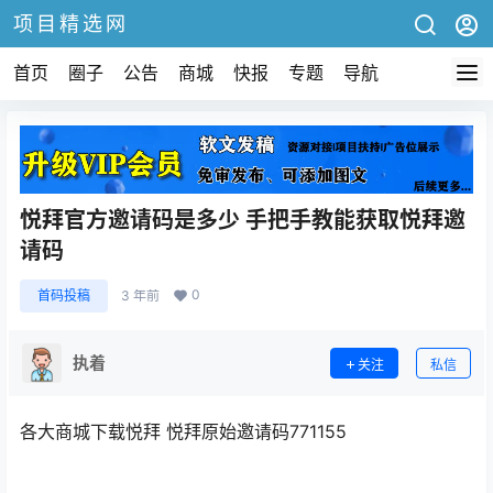
项目精选网
首页
圈子
公告
商城
快报
专题
导航
悦拜官方邀请码是多少 手把手教能获取悦拜邀
请码
0
首码投稿
3 年前
执着
关注
私信
各大商城下载悦拜 悦拜原始邀请码771155