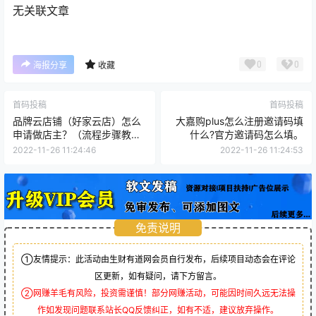
无关联文章
0
0
海报分享
收藏
首码投稿
首码投稿
品牌云店铺（好家云店）怎么
大嘉购plus怎么注册邀请码填
申请做店主？（流程步骤教程
什么?官方邀请码怎么填。
解读）
2022-11-26 11:24:46
2022-11-26 11:24:53
免责说明
①友情提示：此活动由生财有道网会员自行发布，后续项目动态会在评论
区更新，如有疑问，请下方留言。
②网赚羊毛有风险，投资需谨慎！部分网赚活动，可能因时间久远无法操
作如发现问题联系站长QQ反馈纠正，如有不适，建议放弃操作。