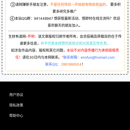
③请网赚新手朋友注意，
不是任何项目一开始就有明显效益的，
要多积
累多研究多推广
④本站QQ群：
941448947
想获取最新活动、想即时在线交流吗？欢迎
喜欢聊天的朋友加入。
生财有道网-
声明：
该文章版权归原作者所有，会员投稿及转载目的在于传
递更多信息，
并不代表本网赞同其观点和对其真实性负责。
如涉及作品内容、版权和其它问题，
本站不对内容传播行为承担赔偿责
任！
请在30日内与本网联系。
“
联系邮箱：enofun@foxmail.com
联系QQ：
2861666504
！
用户协议
隐私政策
帮助中心